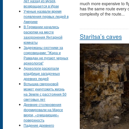
лет назад из музея,
much more expensive to fly 
возвращается в Ирак
has the same route every 
Ученые назвали время
complexity of the route...
появления первых людей в
Америке
В Германии начались
раскопки на месте
Staritsa’s caves
захоронения Янтарной
комнаты
Задержаны охотники за
сокровищами: "Жара и
Рамадан не пугают черных
археологов"
Археологи раскопали
кладбище загадочных
древних людей
Вспышка сверхновой
может уничтожить жизнь
на Земле с расстояния 50
световых лет
Древние столкновения
формировали на Марсе
вихри, «очищающие»
поверхность
Падение древнего