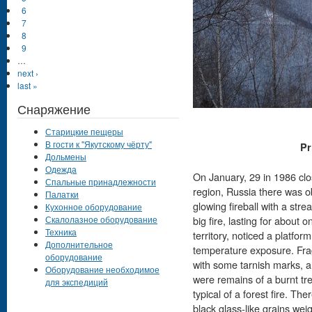
6
7
8
9
…
next ›
last »
Снаряжение
Старицкие пещеры
В гости к "Якутскому чёрту"
Pr
Дольмены
Одежда
On January, 29 in 1986 clo
Спальные принадлежности
region, Russia there was ob
Палатки
glowing fireball with a strea
Кухонное оборудование
Скалолазное оборудование
big fire, lasting for about 
Техника
territory, noticed a platfo
Дополнительное
temperature exposure. Frag
оборудование
with some tarnish marks, an
Оборудование необходимое
were remains of a burnt tre
для экспедиций
typical of a forest fire. T
black glass-like grains wei