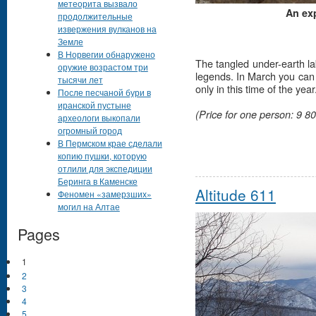
метеорита вызвало
An exp
продолжительные
извержения вулканов на
Земле
В Норвегии обнаружено
The tangled under-earth l
оружие возрастом три
legends. In March you can f
тысячи лет
only in this time of the year
После песчаной бури в
иранской пустыне
(Price for one person: 9 80
археологи выкопали
огромный город
В Пермском крае сделали
копию пушки, которую
отлили для экспедиции
Беринга в Каменске
Altitude 611
Феномен «замерзших»
могил на Алтае
Pages
1
2
3
4
5