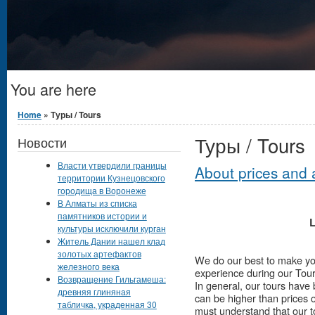
You are here
Home
» Туры / Tours
Туры / Tours
Новости
Власти утвердили границы
About prices and a 
территории Кузнецовского
городища в Воронеже
В Алматы из списка
памятников истории и
L
культуры исключили курган
Житель Дании нашел клад
золотых артефактов
We do our best to make yo
железного века
experience during our Tour
Возвращение Гильгамеша:
In general, our tours have
древняя глиняная
can be higher than prices 
табличка, украденная 30
must understand that our tou