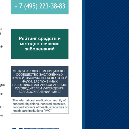
м
и
ne
т
две
ее
тр,
ом