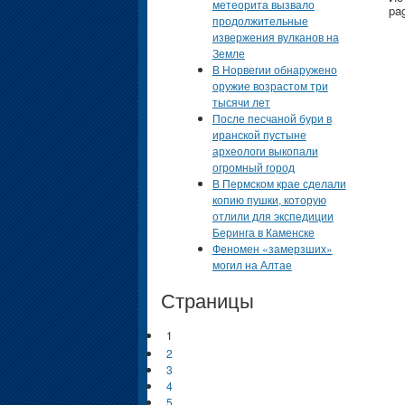
метеорита вызвало
pa
продолжительные
извержения вулканов на
Земле
В Норвегии обнаружено
оружие возрастом три
тысячи лет
После песчаной бури в
иранской пустыне
археологи выкопали
огромный город
В Пермском крае сделали
копию пушки, которую
отлили для экспедиции
Беринга в Каменске
Феномен «замерзших»
могил на Алтае
Страницы
1
2
3
4
5