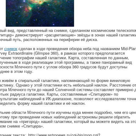
вый вид, представленный на снимке, сделанном космическим телескопо
питцер» демонстрирует «расцветающие» звёзды в зонах нашей галактик
ечный путь, расположенных на периферии её диска.
от
снимок
сделан в ходе проведения обзора неба под названием Mid-Pla
rvey Extraordinaire (Glimpse 360), в рамках которого предполагается
учение топографии нашей галактики. Карта, составленная по данным,
лученным в ходе реализации этой программы, а также панорамный вид
оскости Млечного пути с углом обзора 360 градусов будут доступны
зднее в этом году.
 живём в спиральной галактике, напоминающей по форме виниловую
астинку. Однако у этой пластинки есть небольшой наклон. Расстояние о
нтра Млечного пути до нашей Солнечной системы составляет примерно 
етьих радиуса галактики. Карты, составляемые «Спитцером» по
зультатам наблюдений в ИК-диапазоне, позволяют исследователям точн
ределить форму нашей галактики и её наклон.
льние области Млечного пути изучены куда менее подробно, чем его цен
этому при проведении новых наблюдений астрономы решили обратить
имание на «пригород» нашей галактики, который вы можете видеть на эт
вом снимке «Спитцера».
точник текс
та: http://www.astronews.ru/cgi-bin/mng.cgi?