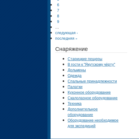
6
7
8
9
…
следующая ›
последняя »
Снаряжение
Старицкие пещеры
В гости к "Якутскому чёрту"
Дольмены
Одежда
Спальные принадлежности
Палатки
Кухонное оборудование
Скалолазное оборудование
Техника
Дополнительное
оборудование
Оборудование необходимое
для экспедиций