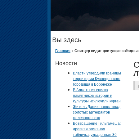
Вы здесь
Главная
» Спитцер видит цветущие звёздные
С
Новости
л
Власти утвердили границы
территории Кузнецовского
городища в Воронеже
В Алматы из списка
памятников истории и
культуры исключили курган
Житель Дании нашел клад
золотых артефактов
железного века
Возвращение Гильгамеша:
древняя глиняная
табличка, украденная 30