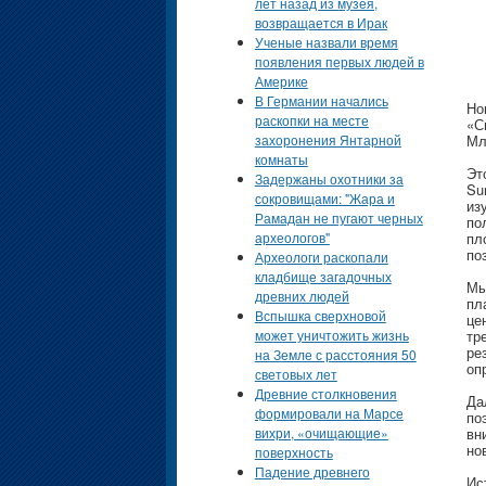
лет назад из музея,
возвращается в Ирак
Ученые назвали время
появления первых людей в
Америке
В Германии начались
Но
раскопки на месте
«С
захоронения Янтарной
Мл
комнаты
Эт
Задержаны охотники за
Su
сокровищами: "Жара и
из
Рамадан не пугают черных
по
археологов"
пл
по
Археологи раскопали
кладбище загадочных
Мы
древних людей
пл
Вспышка сверхновой
це
может уничтожить жизнь
тр
ре
на Земле с расстояния 50
оп
световых лет
Древние столкновения
Да
формировали на Марсе
по
вихри, «очищающие»
вн
но
поверхность
Падение древнего
Ис