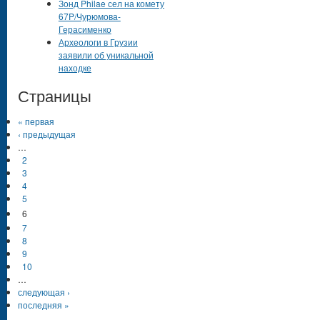
Зонд Philae сел на комету
67P/Чурюмова-
Герасименко
Археологи в Грузии
заявили об уникальной
находке
Страницы
« первая
‹ предыдущая
…
2
3
4
5
6
7
8
9
10
…
следующая ›
последняя »