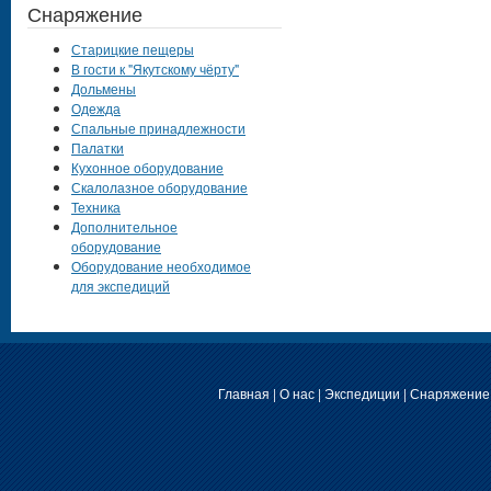
Снаряжение
Старицкие пещеры
В гости к "Якутскому чёрту"
Дольмены
Одежда
Спальные принадлежности
Палатки
Кухонное оборудование
Скалолазное оборудование
Техника
Дополнительное
оборудование
Оборудование необходимое
для экспедиций
Главная
|
О нас
|
Экспедиции
|
Снаряжение