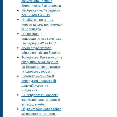
возможного наличия
биологической активности
Изображение: Лебединая
песнь кометы ISON
На МКС распечатана
первая деталь при помощи
3D-принтера
Новое трио
присоединилось к экипажу
Экспедиции 42 на МКС
NASA опубликовало
обновленный вид Европы
Фотофакты. Как выглядит в
снегу гигантская воронка
на Ямале, которая станет
тундровым озером.
В рамках миссии Swift
обнаружен необычный
далекий источник
излучения
В Свердловской области
зафиксировали странную
вспышку в небе
Опубликована новая карта
активности астероидов