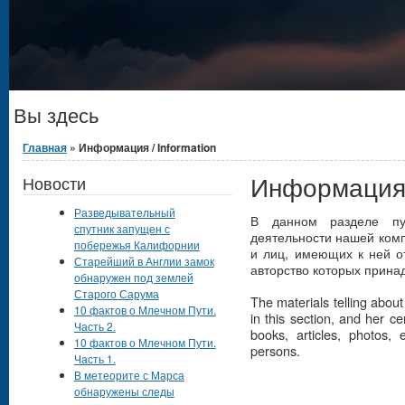
Вы здесь
Главная
» Информация / Information
Информация /
Новости
Разведывательный
В данном разделе пу
спутник запущен с
деятельности нашей комп
побережья Калифорнии
и лиц, имеющих к ней от
Старейший в Англии замок
авторство которых прина
обнаружен под землей
Старого Сарума
The materials telling abou
10 фактов о Млечном Пути.
in this section, and her c
Часть 2.
books, articles, photos, 
10 фактов о Млечном Пути.
persons.
Часть 1.
В метеорите с Марса
обнаружены следы