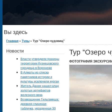
Вы здесь
Главная
»
Туры
» Тур "Озеро чудовищ"
Тур "Озеро 
Новости
Власти утвердили границы
ФОТОГРАФИЯ ЭКСКУРСИ
территории Кузнецовского
городища в Воронеже
В Алматы из списка
памятников истории и
культуры исключили курган
Житель Дании нашел клад
золотых артефактов
железного века
Возвращение Гильгамеша:
древняя глиняная
табличка, украденная 30