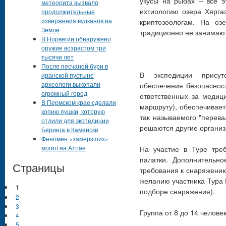
укусы на рыбах – все э
метеорита вызвало
ихтиологию озера Хярга
продолжительные
извержения вулканов на
криптозоологам. На оз
Земле
традиционно не занимаю
В Норвегии обнаружено
оружие возрастом три
тысячи лет
После песчаной бури в
В экспедиции присутс
иранской пустыне
археологи выкопали
обеспечения безопасност
огромный город
ответственных за меди
В Пермском крае сделали
маршруту), обеспечивает
копию пушки, которую
так называемого "перева
отлили для экспедиции
решаются другие органи
Беринга в Каменске
Феномен «замерзших»
могил на Алтае
На участие в Туре тре
палатки. Дополнительн
Страницы
требования к снаряжению
желанию участника Тура 
1
подборе снаряжения).
2
3
Группа от 8 до 14 человек
4
5