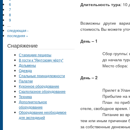
: 10 
Длительность тура
6
7
8
9
Возможны другие вариа
…
стоимость Вы можете уто
следующая ›
последняя »
День – 1
Снаряжение
Сбор группы: время с
Старицкие пещеры
до начала тура наш
В гости к "Якутскому чёрту"
Место сбора: аэропо
Дольмены
Одежда
Спальные принадлежности
День – 2
Палатки
Кухонное оборудование
Прилет в Улан-Бато
Скалолазное оборудование
Прибытие на место 
Техника
План по прибытию: 
Дополнительное
оборудование
отеле, свободное время. 
Оборудование необходимое
Питание во время пре
для экспедиций
тем или иным причинам б
за собственные денежные