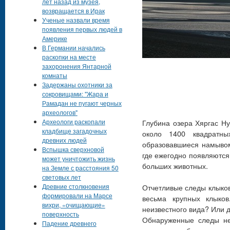
лет назад из музея,
возвращается в Ирак
Ученые назвали время
появления первых людей в
Америке
В Германии начались
раскопки на месте
захоронения Янтарной
комнаты
Задержаны охотники за
сокровищами: "Жара и
Рамадан не пугают черных
археологов"
Археологи раскопали
Глубина озера Хяргас Ну
кладбище загадочных
около 1400 квадратны
древних людей
образовавшиеся намывом
Вспышка сверхновой
где ежегодно появляютс
может уничтожить жизнь
больших животных.
на Земле с расстояния 50
световых лет
Древние столкновения
Отчетливые следы клыков
формировали на Марсе
весьма крупных клыко
вихри, «очищающие»
неизвестного вида? Или 
поверхность
Обнаруженные следы не
Падение древнего