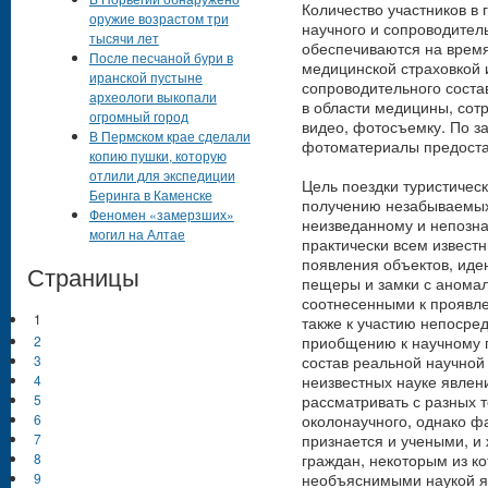
Количество участников в г
оружие возрастом три
научного и сопроводитель
тысячи лет
обеспечиваются на время
После песчаной бури в
медицинской страховкой и
иранской пустыне
сопроводительного соста
археологи выкопали
в области медицины, сот
огромный город
видео, фотосъемку. По з
В Пермском крае сделали
фотоматериалы предоста
копию пушки, которую
отлили для экспедиции
Цель поездки туристическ
Беринга в Каменске
получению незабываемых
Феномен «замерзших»
неизведанному и непозна
могил на Алтае
практически всем известн
появления объектов, ид
Страницы
пещеры и замки с анома
соотнесенными к проявле
1
также к участию непосре
приобщению к научному п
2
состав реальной научной
3
неизвестных науке явлен
4
рассматривать с разных т
5
околонаучного, однако фа
6
признается и учеными, и
7
граждан, некоторым из ко
8
необъяснимыми наукой я
9