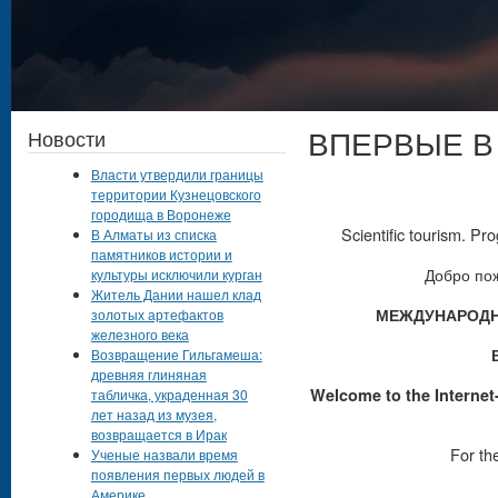
ВПЕРВЫЕ В
Новости
Власти утвердили границы
территории Кузнецовского
городища в Воронеже
Scientific tourism. P
В Алматы из списка
памятников истории и
Добро по
культуры исключили курган
Житель Дании нашел клад
МЕЖДУНАРОДН
золотых артефактов
железного века
Возвращение Гильгамеша:
древняя глиняная
Welcome to the Internet-p
табличка, украденная 30
лет назад из музея,
возвращается в Ирак
For the
Ученые назвали время
появления первых людей в
______________
Америке