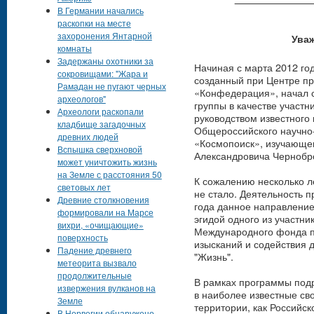
В Германии начались
раскопки на месте
захоронения Янтарной
Уваж
комнаты
Задержаны охотники за
Начиная с марта 2012 го
сокровищами: "Жара и
созданный при Центре п
Рамадан не пугают черных
«Конфедерация», начал с
археологов"
группы в качестве участн
Археологи раскопали
руководством известного
кладбище загадочных
Общероссийского научно
древних людей
«Космопоиск», изучающе
Вспышка сверхновой
Александровича Чернобр
может уничтожить жизнь
на Земле с расстояния 50
К сожалению несколько 
световых лет
не стало. Деятельность 
Древние столкновения
года данное направление
формировали на Марсе
эгидой одного из участни
вихри, «очищающие»
Международного фонда п
поверхность
изысканий и содействия 
Падение древнего
"Жизнь".
метеорита вызвало
продолжительные
В рамках программы подр
извержения вулканов на
в наиболее известные с
Земле
территории, как Российск
В Норвегии обнаружено