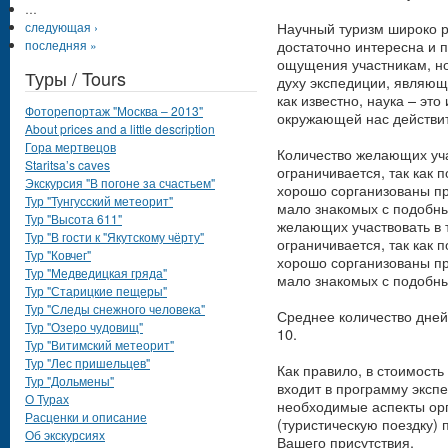
…
Научный туризм широко р
следующая ›
достаточно интересна и п
последняя »
ощущения участникам, но
Туры / Tours
духу экспедиции, являющ
как известно, наука – эт
Фоторепортаж "Москва – 2013"
окружающей нас действи
About prices and a little description
Гора мертвецов
Количество желающих уча
Staritsa’s caves
ограничивается, так как 
Экскурсия "В погоне за счастьем"
хорошо сорганизованы пр
Тур "Тунгусский метеорит"
мало знакомых с подобны
Тур "Высота 611"
желающих участвовать в 
Тур "В гости к "Якутскому чёрту"
ограничивается, так как 
Тур "Ковчег"
хорошо сорганизованы пр
Тур "Медведицкая гряда"
мало знакомых с подобн
Тур "Старицкие пещеры"
Тур "Следы снежного человека"
Среднее количество дней 
Тур "Озеро чудовищ"
10.
Тур "Витимский метеорит"
Тур "Лес пришельцев"
Как правило, в стоимость
Тур "Дольмены"
входит в программу экспе
О Турах
необходимые аспекты орг
Расценки и описание
(туристическую поездку)
Об экскурсиях
Вашего присутствия.