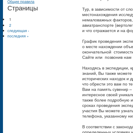
Общие правила
Страницы
Тур, в зависимости от сл
местонахождения исследу
немаловажных факторов, 
1
авиатранспорте (вертолет
2
и что отражается и на ф
следующая ›
последняя »
График проведения эксп
о месте нахождении объе
окончательной стоимости,
Сайте или позвонив нам 
Находясь в экспедиции, 
знаний, Вы также можете
исторических находок и др
что обрести это вам по 
Вам на память сувенир – 
интересное своей уникал
также более подробную 
сроках проведения экспе
участия Вы можете узнат
телефона, указанному ни
В соответствии с законо
определенных условиях н