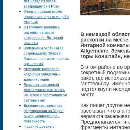
лет назад из музея,
возвращается в Ирак
Ученые назвали время
появления первых людей в
Америке
В Германии начались
раскопки на месте
В немецкой област
захоронения Янтарной
раскопки на месте
комнаты
Янтарной комнаты,
Задержаны охотники за
Allgemeine. Земел
сокровищами: "Жара и
горы Конштайн, не
Рамадан не пугают черных
археологов"
В этом районе во в
Археологи раскопали
секретный подземны
кладбище загадочных
ракет, где использо
древних людей
Миттельбау. Именно
Вспышка сверхновой
подтолкнули исслед
может уничтожить жизнь
месте.
на Земле с расстояния 50
световых лет
Как пишет другое не
Древние столкновения
формировали на Марсе
рассказал, что в ап
вихри, «очищающие»
вермахта закапыва
поверхность
Предполагается, чт
Падение древнего
фрагменты Янтарно