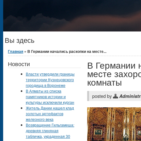
Вы здесь
Главная
» В Германии начались раскопки на месте...
В Германии 
Новости
месте захор
Власти утвердили границы
комнаты
территории Кузнецовского
городища в Воронеже
В Алматы из списка
posted by
Administr
памятников истории и
культуры исключили курган
Житель Дании нашел клад
золотых артефактов
железного века
Возвращение Гильгамеша:
древняя глиняная
табличка, украденная 30