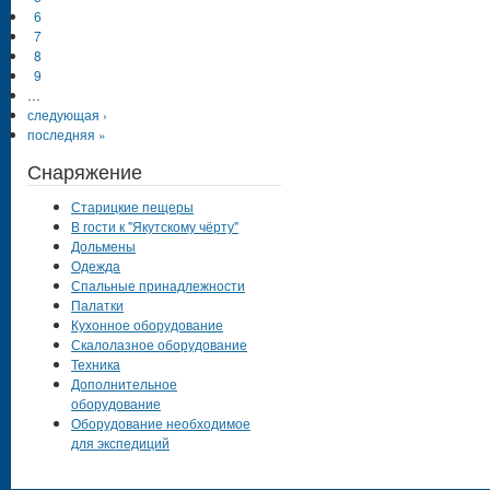
6
7
8
9
…
следующая ›
последняя »
Снаряжение
Старицкие пещеры
В гости к "Якутскому чёрту"
Дольмены
Одежда
Спальные принадлежности
Палатки
Кухонное оборудование
Скалолазное оборудование
Техника
Дополнительное
оборудование
Оборудование необходимое
для экспедиций