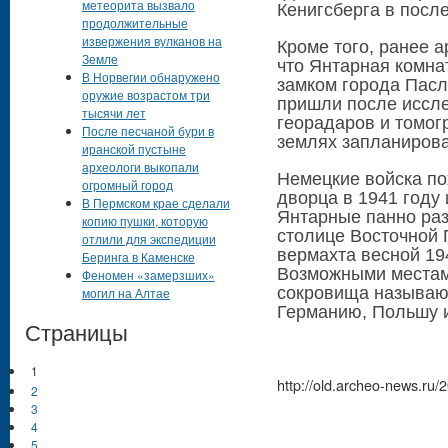
метеорита вызвало
Кенигсберга в посл
продолжительные
извержения вулканов на
Кроме того, ранее а
Земле
что Янтарная комна
В Норвегии обнаружено
замком города Пасл
оружие возрастом три
пришли после иссл
тысячи лет
георадаров и томог
После песчаной бури в
землях запланирован
иранской пустыне
археологи выкопали
Немецкие войска по
огромный город
дворца в 1941 году 
В Пермском крае сделали
Янтарные панно раз
копию пушки, которую
столице Восточной 
отлили для экспедиции
вермахта весной 19
Беринга в Каменске
Возможными местам
Феномен «замерзших»
сокровища называю
могил на Алтае
Германию, Польшу 
Страницы
1
http://old.archeo-news.ru/
2
3
4
5