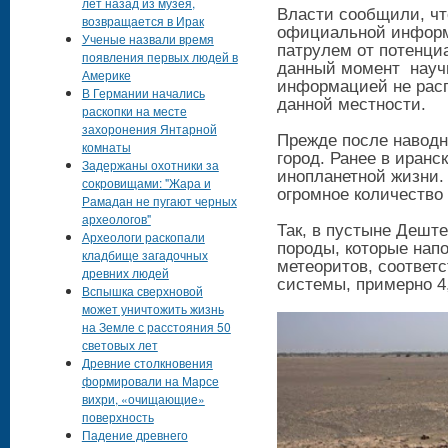
лет назад из музея,
Власти сообщили, чт
возвращается в Ирак
официальной информа
Ученые назвали время
патрулем от потенци
появления первых людей в
данный момент науч
Америке
информацией не распо
В Германии начались
данной местности.
раскопки на месте
захоронения Янтарной
Прежде после наводн
комнаты
город. Ранее в иранс
Задержаны охотники за
инопланетной жизни.
сокровищами: "Жара и
огромное количество
Рамадан не пугают черных
археологов"
Так, в пустыне Дешт
Археологи раскопали
породы, которые нап
кладбище загадочных
метеоритов, соответ
древних людей
системы, примерно 4,
Вспышка сверхновой
может уничтожить жизнь
на Земле с расстояния 50
световых лет
Древние столкновения
формировали на Марсе
вихри, «очищающие»
поверхность
Падение древнего