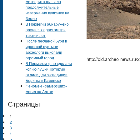
метеорита вызвало
продолжительные
извержения вулканов на
Земле
В Норвегии обнаружено
оружие возрастом три
тысячи лет
После песчаной бури в
иранской пустыне
археологи выкопали
огромный город
http://old.archeo-news.ru
В Пермском крае сделали
копию пушки, которую
отлили для экспедиции
Беринга в Каменске
Феномен «замерзших»
могил на Алтае
Страницы
1
2
3
4
5