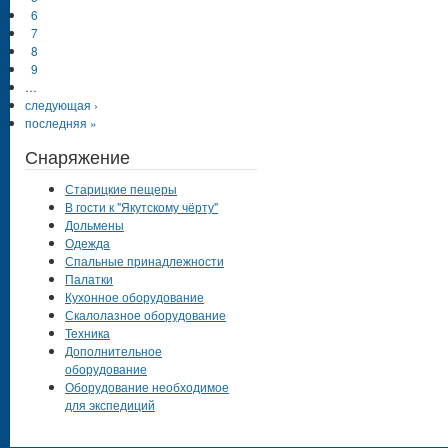
6
7
8
9
…
следующая ›
последняя »
Снаряжение
Старицкие пещеры
В гости к "Якутскому чёрту"
Дольмены
Одежда
Спальные принадлежности
Палатки
Кухонное оборудование
Скалолазное оборудование
Техника
Дополнительное
оборудование
Оборудование необходимое
для экспедиций