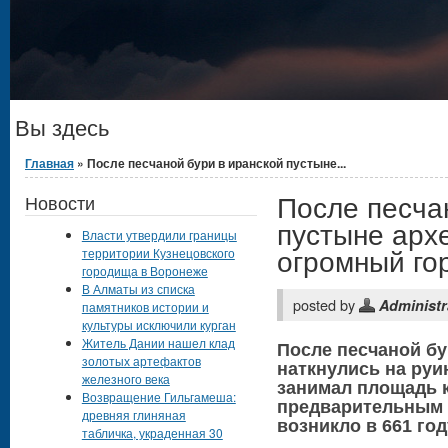
Вы здесь
Главная
» После песчаной бури в иранской пустыне...
После песча
Новости
пустыне арх
Власти утвердили границы
огромный го
территории Кузнецовского
городища в Воронеже
В Алматы из списка
posted by
Administr
памятников истории и
культуры исключили курган
Житель Дании нашел клад
После песчаной бу
золотых артефактов
наткнулись на руи
железного века
занимал площадь к
Возвращение Гильгамеша:
предварительным 
древняя глиняная
возникло в 661 году
табличка, украденная 30