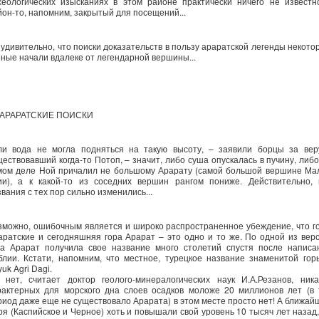
хеологических изысканиях в этом районе практически ничего не известн
йон-то, напомним, закрытый для посещений...
 удивительно, что поиски доказательств в пользу араратской легенды некото
еные начали вдалеке от легендарной вершины...
АРАРАТСКИЕ ПОИСКИ
ли вода не могла подняться на такую высоту, – заявили борцы за вер
ществовавший когда-то Потоп, – значит, либо суша опускалась в пучину, либо
мом деле Ной причалил не большому Арарату (самой большой вершине Ма
ии), а к какой-то из соседних вершин рангом пониже. Действительно, 
вания с тех пор сильно изменились...
зможно, ошибочным является и широко распространенное убеждение, что г
аратские и сегодняшняя гора Арарат – это одно и то же. По одной из верс
ра Арарат получила свое название много столетий спустя после написа
блии. Кстати, напомним, что местное, турецкое название знаменитой гор
uk Agri Dagi.
 нет, считает доктор геолого-минералогических наук И.А.Резанов, ника
рактерных для морского дна слоев осадков моложе 20 миллионов лет (в 
риод даже еще не существовало Арарата) в этом месте просто нет! А ближай
ря (Каспийское и Черное) хоть и повышали свой уровень 10 тысяч лет назад,