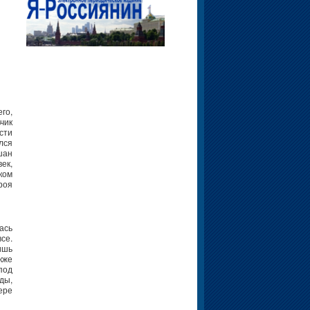
го,
чик
сти
лся
шан
ек,
ком
роя
ась
се.
ишь
кже
под
ды,
мере