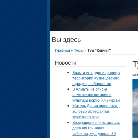
Вы здесь
Главная
»
Туры
» Тур "Ковчег"
Т
Новости
Власти утвердили границы
ФО
территории Кузнецовского
городища в Воронеже
В Алматы из списка
памятников истории и
культуры исключили курган
Житель Дании нашел клад
золотых артефактов
железного века
Возвращение Гильгамеша:
древняя глиняная
табличка, украденная 30