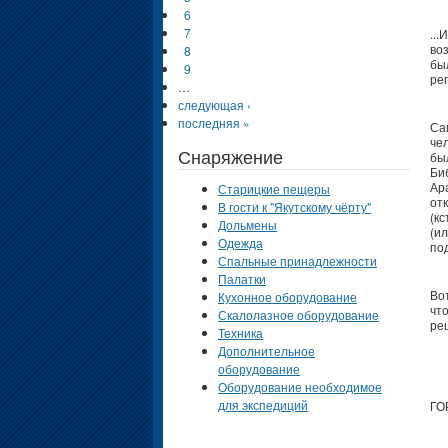
6
7
..
во
8
бы
9
ре
…
следующая ›
последняя »
Са
че
Снаряжение
бы
Би
Ар
Старицкие пещеры
от
В гости к "Якутскому чёрту"
(к
Дольмены
(ил
Одежда
по
Спальные принадлежности
Палатки
Во
Кухонное оборудование
чт
Скалолазное оборудование
ре
Техника
Дополнительное
оборудование
Оборудование необходимое
для экспедиций
ГО