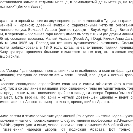
 остановился ковчег в седьмом месяце, в семнадцатый день месяца, на го
ратских" (Ветхий Завет.)
арат – это горный массив из двух вершин, расположенный в Турции на границ
менией и Ираном; древний вулкан с характерными четкими очертани
еченного конуса. Большой Арарат (или по-турецки – Buyuk Agri Dagi, Бююк А
гы, в переводе – "большая гора боли") имеет высоту 5137 м (по другим данны
65 м); соседняя вершина, Малый Арарат (Kucuk Agri Dagi, Кючюк Агры Дагы
96 м (или 3925 м). Последняя вспышка вулканической активности Больш
арата зафиксирована в 1840 году, когда, из-за активного таяния ледника
убину кратера проникло большое количество талых вод, что вызвало вз
льшой силы.
ово "Арарат" для современного альпиниста (в особенности если он француз 
гличанин) созвучно со словами ara + arete = "край, площадка + острый греб
ы".
ысловое совпадение европейских слов как с самим объектом (его внеш
дом), так и со звучанием названия этой священной горы не удивительно, тол
ли предположить, что население крайнего запада и севера Европы "вышло"
их мест. Есть версии, что арии – жители древнейшей Европы – ведут с
именование от Арарата: ариец – человек, пришедший от Арарата.
мимо легенд и этимологических упражнений [гр. etymon – истина, logos – учен
имология – наука о происхождении слов], по мнению профессора Б.У.Родион
 МИФИ, существуют и иные, менее весомые подтверждения библейской леге
 "истечении" народов Европы от подножия Арарата. Вот только