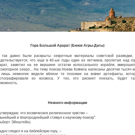
Гора Большой Арарат (Бююк Агры-Дагы)
 так давно были раскрыты секретные материалы советской разведки, 
идетельствуется, что еще в 40-ые годы один из летчиков, пролетая над го
арат, заметил на ее вершине остатки колоссального корабля, вмерзшег
сокогорное озеро... На тему поиска Ноева Ковчега написаны десятки тысяч кн
 лишь немногие видели вблизи те похожие на ковчег артефакты, кото
отографировали из космоса. У тех, кто рискнет поехать, будет та
зможность.
Немного информации
 утверждаю, что космическое религиозное чувство –
льнейший и благороднейший стимул к научному поиску".
льберт Эйнштейн).
дно глядел я на библейскую гору, –