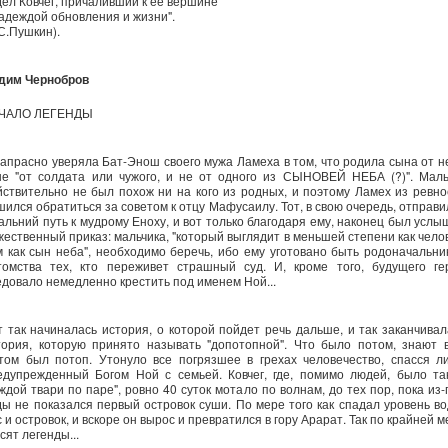
дел Ковчег, причаливший к ее вершине
надеждой обновления и жизни".
С.Пушкин).
дим Чернобров
ЧАЛО ЛЕГЕНДЫ
.Напрасно уверяла Бат-Энош своего мужа Ламеха в том, что родила сына от не
не "от солдата или чужого, и не от одного из СЫНОВЕЙ НЕБА (?)". Маль
йствительно не был похож ни на кого из родных, и поэтому Ламех из ревно
шился обратиться за советом к отцу Мафусаилу. Тот, в свою очередь, отправи
дальний путь к мудрому Еноху, и вот только благодаря ему, наконец был услы
жественный приказ: мальчика, "который выглядит в меньшей степени как челов
м как сын неба", необходимо беречь, ибо ему уготовано быть родоначальни
томства тех, кто переживет страшный суд. И, кроме того, будущего ге
едовало немедленно крестить под именем Ной...
т так начиналась история, о которой пойдет речь дальше, и так заканчивал
тория, которую принято называть "допотопной". Что было потом, знают в
том был потоп. Утонуло все погрязшее в грехах человечество, спасся л
едупрежденный Богом Ной с семьей. Ковчег, где, помимо людей, было та
аждой твари по паре", ровно 40 суток мотало по волнам, до тех пор, пока из-
ды не показался первый островок суши. По мере того как спадал уровень во
 и островок, и вскоре он вырос и превратился в гору Арарат. Так по крайней 
сят легенды...