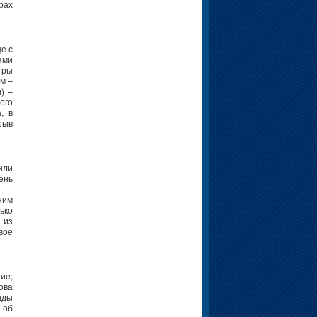
рах
е с
ями
гры
м –
) –
ого
, в
рыв
или
ень
ним
ько
 из
вое
ие;
ова
нды
 об