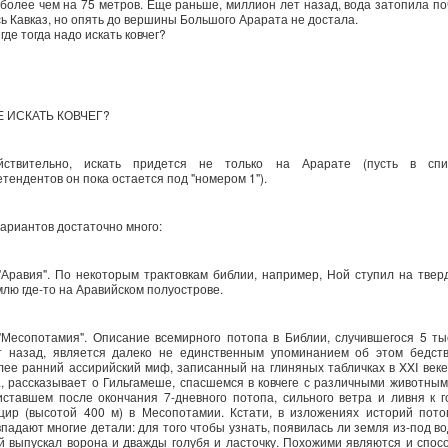
 более чем на 75 метров. Еще раньше, миллион лет назад, вода затопила по
сь Кавказ, но опять до вершины Большого Арарата не достала.
где тогда надо искать ковчег?
Е ИСКАТЬ КОВЧЕГ?
йствительно, искать придется не только на Арарате (пусть в спи
етендентов он пока остается под "номером 1").
вариантов достаточно много:
 "Аравия". По некоторым трактовкам библии, например, Ной ступил на твер
млю где-то на Аравийском полуострове.
 "Месопотамия". Описание всемирного потопа в Библии, случившегося 5 ты
т назад, является далеко не единственным упоминанием об этом бедств
лее ранний ассирийский миф, записанный на глиняных табличках в XXI веке
э., рассказывает о Гильгамеше, спасшемся в ковчеге с различными животным
иставшем после окончания 7-дневного потопа, сильного ветра и ливня к г
цир (высотой 400 м) в Месопотамии. Кстати, в изложениях историй пото
впадают многие детали: для того чтобы узнать, появилась ли земля из-под во
й выпускал ворона и дважды голубя и ласточку. Похожими являются и спос