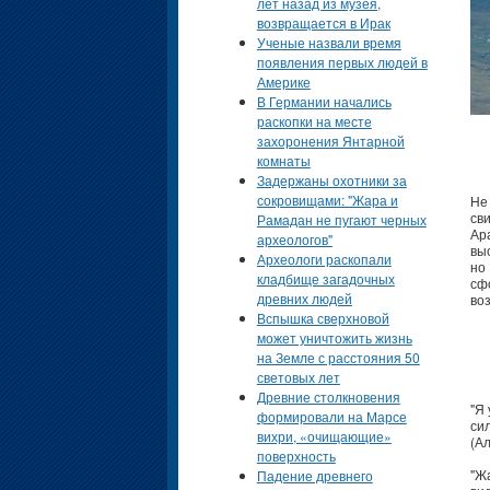
лет назад из музея,
возвращается в Ирак
Ученые назвали время
появления первых людей в
Америке
В Германии начались
раскопки на месте
захоронения Янтарной
комнаты
Задержаны охотники за
сокровищами: "Жара и
Не
св
Рамадан не пугают черных
Ар
археологов"
вы
Археологи раскопали
но
кладбище загадочных
сф
древних людей
во
Вспышка сверхновой
может уничтожить жизнь
на Земле с расстояния 50
световых лет
Древние столкновения
"Я
формировали на Марсе
си
вихри, «очищающие»
(А
поверхность
"Жа
Падение древнего