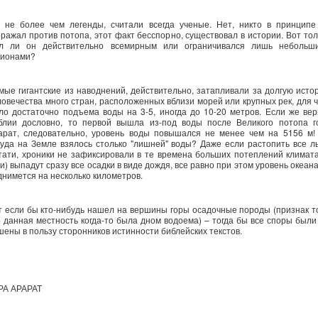
.И не более чем легенды, считали всегда ученые. Нет, никто в принципе
зражал против потопа, этот факт бесспорно, существовал в истории. Вот тол
л ли он действительно всемирным или ограничивался лишь небольш
гионами?
мые гигантские из наводнений, действительно, затапливали за долгую исто
ловечества много стран, расположенных вблизи морей или крупных рек, для ч
ло достаточно подъема воды на 3-5, иногда до 10-20 метров. Если же вер
блии дословно, то первой вышла из-под воды после Великого потопа г
арат, следовательно, уровень воды повышался не менее чем на 5156 м!
куда на Земле взялось столько "лишней" воды? Даже если растопить все л
стати, хроники не зафиксировали в те времена больших потеплений климата
и) выпадут сразу все осадки в виде дождя, все равно при этом уровень океан
днимется на несколько километров.
т если бы кто-нибудь нашел на вершины горы осадочные породы (признак то
о данная местность когда-то была дном водоема) – тогда бы все споры были
шены в пользу сторонников истинности библейских текстов.
РА АРАРАТ