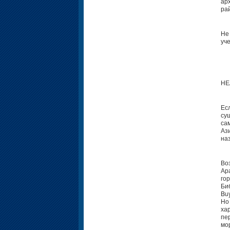
ар
ра
Не
уч
НЕ
Ес
су
са
Аз
наз
Во
Ар
го
Би
Buy
Но
ха
пе
мо