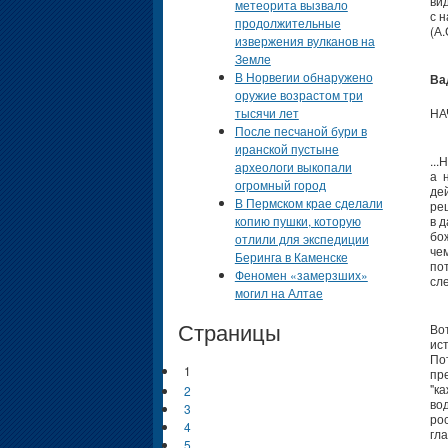
ви
метеорита вызвало
с 
продолжительные
(А.
извержения вулканов на
Земле
В Норвегии обнаружено
Ва
оружие возрастом три
тысячи лет
НА
После песчаной бури в
иранской пустыне
..
археологи выкопали
а 
огромный город
де
В Пермском крае сделали
ре
копию пушки, которую
в 
бо
отлили для экспедиции
че
Беринга в Каменске
по
Феномен «замерзших»
сл
могил на Алтае
Страницы
Во
ис
По
1
пр
"к
2
во
3
рос
4
гла
5