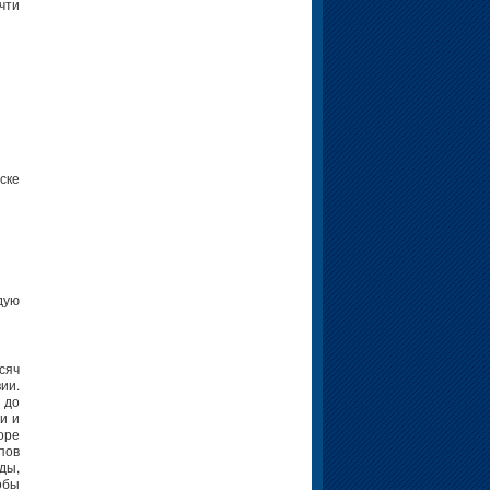
чти
ске
дую
сяч
ии.
 до
и и
оре
пов
ды,
обы