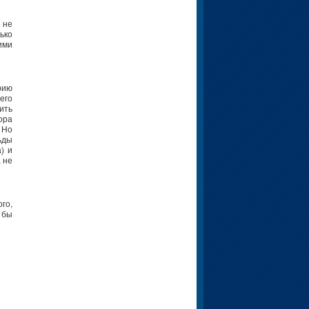
 не
ько
ими
рию
его
ить
ора
 Но
ьды
) и
а не
го,
 бы