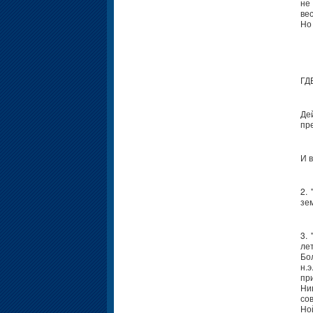
не
ве
Но 
ГД
Де
пр
И 
2.
зе
3.
ле
Бо
н.
пр
Ни
со
Но