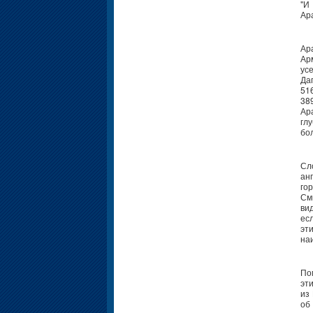
"И
Ара
Ар
Ар
ус
Да
51
38
Ар
гл
бо
Сл
ан
гор
См
ви
ес
эт
на
По
эт
из
об