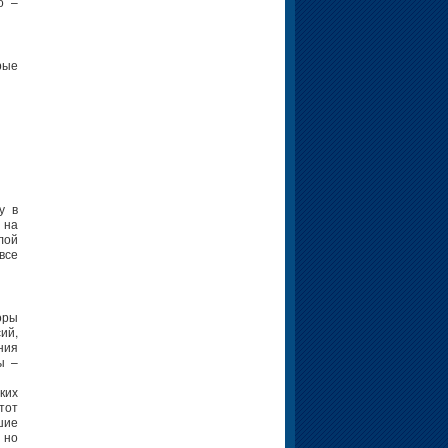
о –
рые
у в
 на
лой
все
оры
ий,
ния
ы –
ких
тот
шие
 но