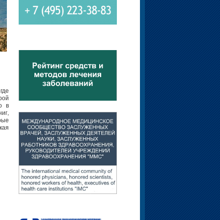
где
рой
о в
иг,
рые
кая