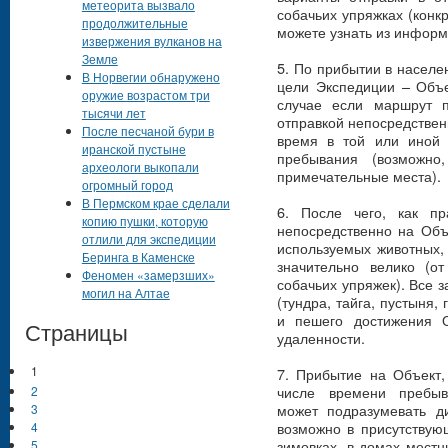
метеорита вызвало
собачьих упряжках (конк
продолжительные
можете узнать из инфор
извержения вулканов на
Земле
5. По прибытии в населе
В Норвегии обнаружено
цели Экспедиции – Объе
оружие возрастом три
случае если маршрут п
тысячи лет
отправкой непосредственн
После песчаной бури в
время в той или иной 
иранской пустыне
пребывания (возможно
археологи выкопали
примечательные места).
огромный город
В Пермском крае сделали
6. После чего, как пр
копию пушки, которую
непосредственно на Объ
отлили для экспедиции
используемых животных,
Беринга в Каменске
значительно велико (о
Феномен «замерзших»
собачьих упряжек). Все з
могил на Алтае
(тундра, тайга, пустыня,
и пешего достижения О
Страницы
удаленности.
1
7. Прибытие на Объект,
числе времени пребыва
2
может подразумевать ди
3
возможно в присутствую
4
зимовках, в домах мест
5