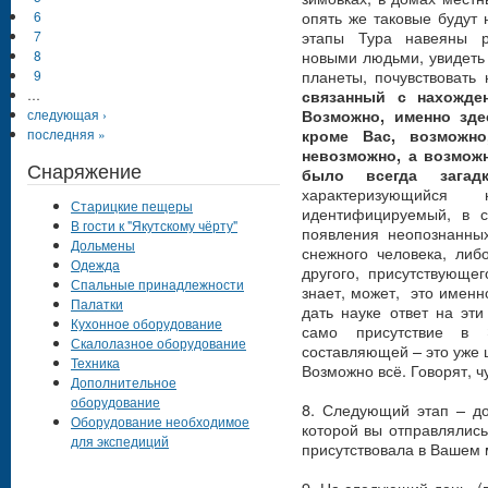
опять же таковые будут
6
этапы Тура навеяны р
7
новыми людьми, увидеть
8
планеты, почувствовать
9
…
связанный с нахожде
следующая ›
Возможно, именно зде
последняя »
кроме Вас, возможно
невозможно, а возможн
Снаряжение
было всегда загадк
характеризующийс
Старицкие пещеры
идентифицируемый, в 
В гости к "Якутскому чёрту"
появления неопознанны
Дольмены
снежного человека, либ
Одежда
другого, присутствующе
Спальные принадлежности
знает, может, это имен
Палатки
дать науке ответ на эти
Кухонное оборудование
само присутствие в 
Скалолазное оборудование
составляющей – это уже 
Техника
Возможно всё. Говорят, 
Дополнительное
оборудование
8. Следующий этап – до
Оборудование необходимое
которой вы отправлялись
для экспедиций
присутствовала в Вашем 
9. На следующий день (в