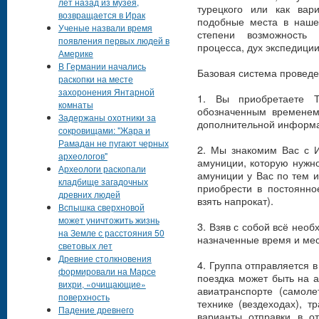
лет назад из музея,
турецкого или как вар
возвращается в Ирак
подобные места в нашем
Ученые назвали время
степени возможность 
появления первых людей в
процесса, дух экспедиции,
Америке
В Германии начались
Базовая система проведен
раскопки на месте
захоронения Янтарной
1. Вы приобретаете 
комнаты
обозначенным временем
Задержаны охотники за
дополнительной информ
сокровищами: "Жара и
Рамадан не пугают черных
2. Мы знакомим Вас с И
археологов"
амуниции, которую нужно 
Археологи раскопали
амуниции у Вас по тем 
кладбище загадочных
приобрести в постоянно
древних людей
взять напрокат).
Вспышка сверхновой
может уничтожить жизнь
3. Взяв с собой всё необ
на Земле с расстояния 50
назначенные время и мест
световых лет
Древние столкновения
4. Группа отправляется в
формировали на Марсе
поездка может быть на 
вихри, «очищающие»
авиатранспорте (самоле
поверхность
технике (вездеходах), т
Падение древнего
варианты отправки в о