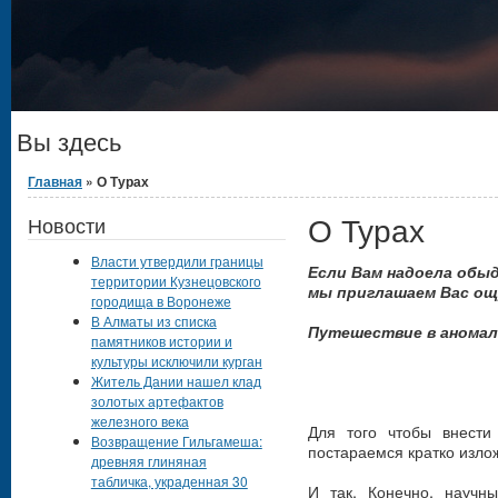
Вы здесь
Главная
» О Турах
О Турах
Новости
Власти утвердили границы
Если Вам надоела обы
территории Кузнецовского
мы приглашаем Вас ощ
городища в Воронеже
В Алматы из списка
Путешествие в аномал
памятников истории и
культуры исключили курган
Житель Дании нашел клад
золотых артефактов
железного века
Для того чтобы внести
Возвращение Гильгамеша:
постараемся кратко изло
древняя глиняная
табличка, украденная 30
И так. Конечно, научн