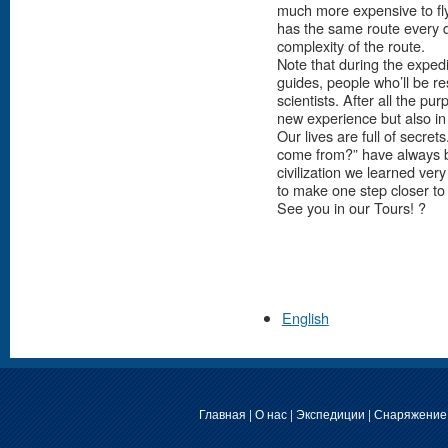
much more expensive to fly 
has the same route every 
complexity of the route.
Note that during the expedi
guides, people who’ll be re
scientists. After all the pu
new experience but also in
Our lives are full of secr
come from?” have always b
civilization we learned very
to make one step closer t
See you in our Tours! ?
English
Главная
|
О нас
|
Экспедиции
|
Снаряжение