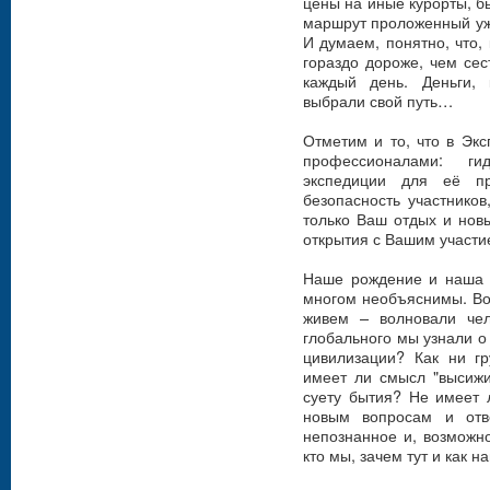
цены на иные курорты, бы
маршрут проложенный уж
И думаем, понятно, что, 
гораздо дороже, чем се
каждый день. Деньги,
выбрали свой путь…
Отметим и то, что в Эк
профессионалами: ги
экспедиции для её пр
безопасность участнико
только Ваш отдых и нов
открытия с Вашим участи
Наше рождение и наша и
многом необъяснимы. Во
живем – волновали чел
глобального мы узнали о
цивилизации? Как ни гр
имеет ли смысл "высижи
суету бытия? Не имеет 
новым вопросам и отв
непознанное и, возможн
кто мы, зачем тут и как 