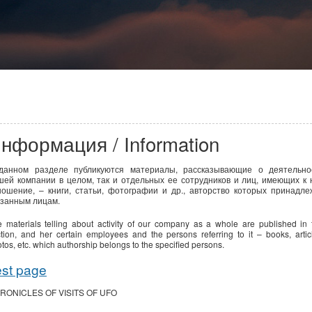
нформация / Information
данном разделе публикуются материалы, рассказывающие о деятельно
шей компании в целом, так и отдельных ее сотрудников и лиц, имеющих к 
ношение, – книги, статьи, фотографии и др., авторство которых принадле
азанным лицам.
 materials telling about activity of our company as a whole are published in 
tion, and her certain employees and the persons referring to it – books, artic
tos, etc. which authorship belongs to the specified persons.
est page
RONICLES OF VISITS OF UFO