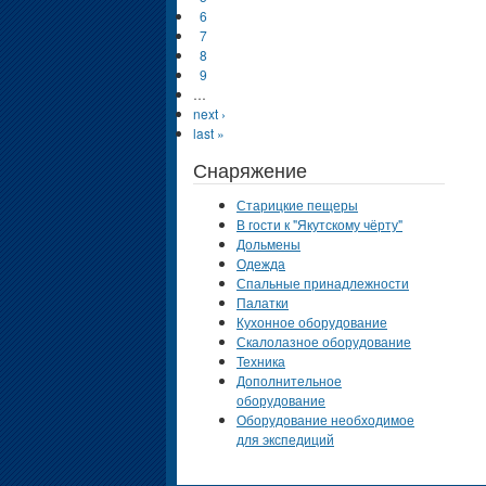
6
7
8
9
…
next ›
last »
Снаряжение
Старицкие пещеры
В гости к "Якутскому чёрту"
Дольмены
Одежда
Спальные принадлежности
Палатки
Кухонное оборудование
Скалолазное оборудование
Техника
Дополнительное
оборудование
Оборудование необходимое
для экспедиций