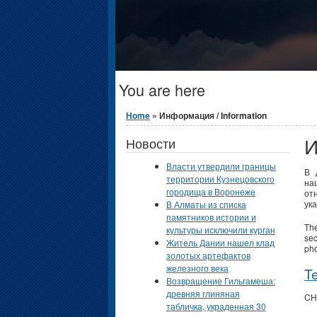
You are here
Home
» Информация / Information
И
Новости
Власти утвердили границы
В 
территории Кузнецовского
на
городища в Воронеже
от
ук
В Алматы из списка
памятников истории и
The
культуры исключили курган
sec
Житель Дании нашел клад
pho
золотых артефактов
железного века
T
Возвращение Гильгамеша:
древняя глиняная
CH
табличка, украденная 30