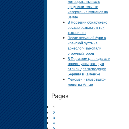
метеорита вызвало
продолжительные
извержения вулканов на
Земле
В Норвегии обнаружено
оружие возрастом три
тысячи лет
После песчаной бури в
иранской пустыне
археологи выкопали
огромный город
В Пермском крае сделали
копию пушки, которую
отлили для экспедиции
Беринга в Каменске
Феномен «замерзших»
могил на Алтае
Pages
1
2
3
4
5