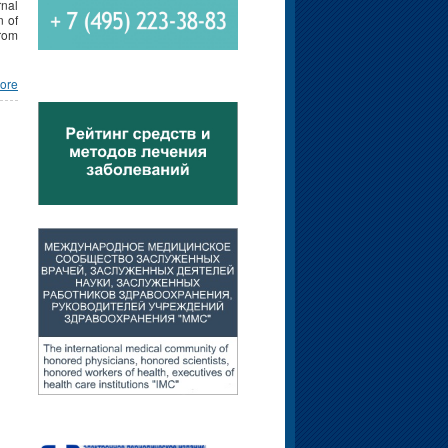
rnal
n of
rom
ore