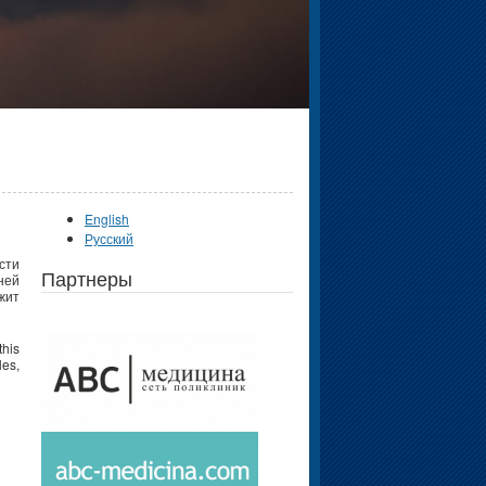
English
Русский
сти
Партнеры
ней
жит
this
les,