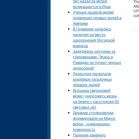
лет назад из музея,
The
Aff
возвращается в Ирак
UF
Ученые назвали время
col
появления первых людей в
Америке
В Германии начались
раскопки на месте
захоронения Янтарной
комнаты
Задержаны охотники за
сокровищами: "Жара и
Рамадан не пугают черных
археологов"
Археологи раскопали
кладбище загадочных
древних людей
Вспышка сверхновой
может уничтожить жизнь
на Земле с расстояния 50
световых лет
Древние столкновения
формировали на Марсе
вихри, «очищающие»
поверхность
Падение древнего