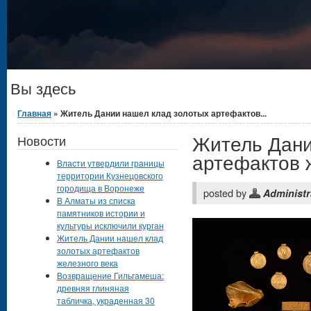
Вы здесь
Главная
» Житель Дании нашел клад золотых артефактов...
Житель Дани
Новости
артефактов 
Власти утвердили границы
территории Кузнецовского
городища в Воронеже
posted by
Administr
В Алматы из списка
памятников истории и
культуры исключили курган
Житель Дании нашел клад
золотых артефактов
железного века
Возвращение Гильгамеша:
древняя глиняная
табличка, украденная 30