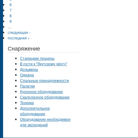
6
7
8
9
…
следующая ›
последняя »
Снаряжение
Старицкие пещеры
В гости к "Якутскому чёрту"
Дольмены
Одежда
Спальные принадлежности
Палатки
Кухонное оборудование
Скалолазное оборудование
Техника
Дополнительное
оборудование
Оборудование необходимое
для экспедиций