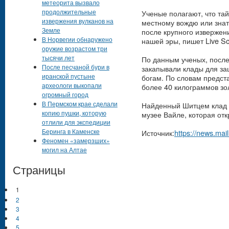
метеорита вызвало
продолжительные
Ученые полагают, что та
извержения вулканов на
местному вождю или знат
Земле
после крупного извержени
В Норвегии обнаружено
нашей эры, пишет Live Sc
оружие возрастом три
тысячи лет
По данным ученых, после
После песчаной бури в
закапывали клады для за
иранской пустыне
богам. По словам предст
археологи выкопали
более 40 килограммов зол
огромный город
В Пермском крае сделали
Найденный Шитцем клад б
копию пушки, которую
музее Вайле, которая отк
отлили для экспедиции
Беринга в Каменске
Источник:
https://news.mai
Феномен «замерзших»
могил на Алтае
Страницы
1
2
3
4
5