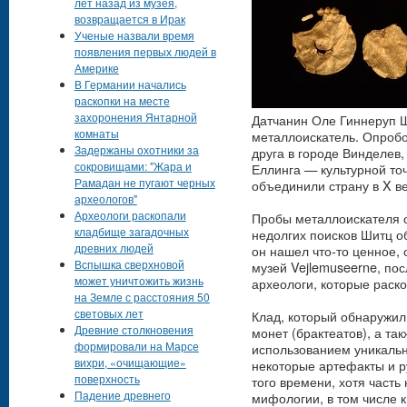
лет назад из музея,
возвращается в Ирак
Ученые назвали время
появления первых людей в
Америке
В Германии начались
раскопки на месте
захоронения Янтарной
Датчанин Оле Гиннеруп Ш
комнаты
металлоискатель. Опробо
Задержаны охотники за
друга в городе Винделев,
сокровищами: "Жара и
Еллинга — культурной точ
Рамадан не пугают черных
объединили страну в X ве
археологов"
Археологи раскопали
Пробы металлоискателя 
кладбище загадочных
недолгих поисков Шитц о
древних людей
он нашел что-то ценное,
Вспышка сверхновой
музей Vejlemuseerne, по
может уничтожить жизнь
археологи, которые раск
на Земле с расстояния 50
световых лет
Клад, который обнаружил
Древние столкновения
монет (брактеатов), а та
формировали на Марсе
использованием уникальн
вихри, «очищающие»
некоторые артефакты и р
поверхность
того времени, хотя часть
Падение древнего
мифологии, в том числе к