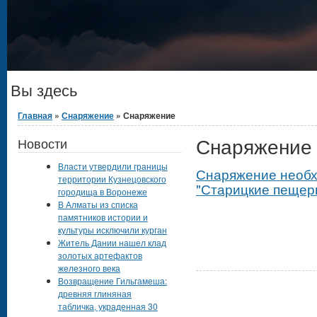
Вы здесь
Главная
»
Снаряжение
» Снаряжение
Снаряжение
Новости
Власти утвердили границы
Снаряжение необх
территории Кузнецовского
"Старицкие пещер
городища в Воронеже
В Алматы из списка
памятников истории и
культуры исключили курган
Житель Дании нашел клад
золотых артефактов
железного века
Возвращение Гильгамеша:
древняя глиняная
табличка, украденная 30