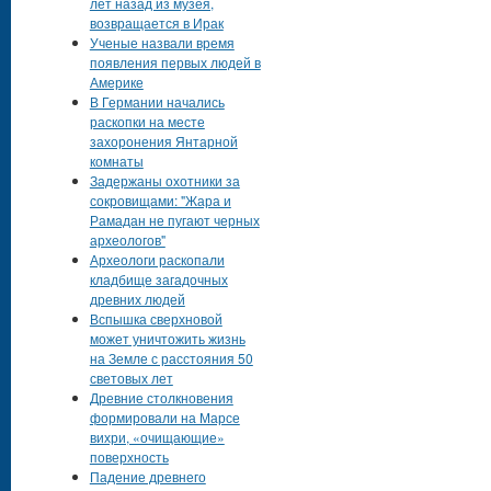
лет назад из музея,
возвращается в Ирак
Ученые назвали время
появления первых людей в
Америке
В Германии начались
раскопки на месте
захоронения Янтарной
комнаты
Задержаны охотники за
сокровищами: "Жара и
Рамадан не пугают черных
археологов"
Археологи раскопали
кладбище загадочных
древних людей
Вспышка сверхновой
может уничтожить жизнь
на Земле с расстояния 50
световых лет
Древние столкновения
формировали на Марсе
вихри, «очищающие»
поверхность
Падение древнего