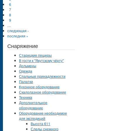
6
7
8
9
…
следующая ›
последняя »
Снаряжение
Старицкие пещеры
В гости к "Якутскому чёрту"
Дольмены
Одежда
Спальные принадлежности
Палатки
Кухонное оборудование
Скалолазное оборудование
Техника
Дополнительное
оборудование
Оборудование необходимое
для экспедиций
Высота 611
Следы снежного