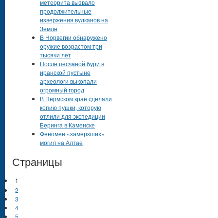
метеорита вызвало
продолжительные
извержения вулканов на
Земле
В Норвегии обнаружено
оружие возрастом три
тысячи лет
После песчаной бури в
иранской пустыне
археологи выкопали
огромный город
В Пермском крае сделали
копию пушки, которую
отлили для экспедиции
Беринга в Каменске
Феномен «замерзших»
могил на Алтае
Страницы
1
2
3
4
5