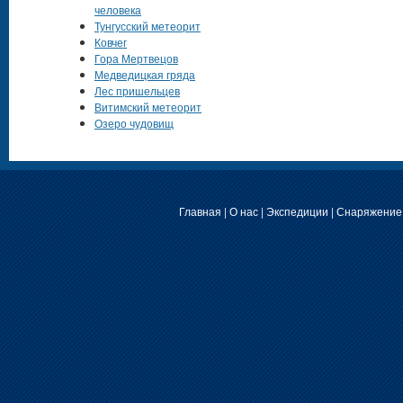
человека
Тунгусский метеорит
Ковчег
Гора Мертвецов
Медведицкая гряда
Лес пришельцев
Витимский метеорит
Озеро чудовищ
Главная
|
О нас
|
Экспедиции
|
Снаряжение