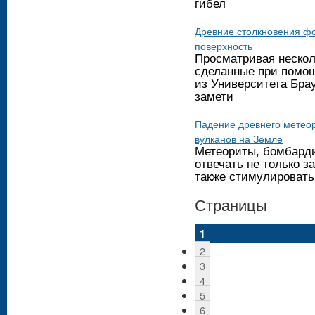
гибел
Древние столкновения ф
поверхность
Просматривая нескол
сделанные при помощ
из Университета Брау
замети
Падение древнего метео
вулканов на Земле
Метеориты, бомбард
отвечать не только з
также стимулировать
Страницы
1
2
3
4
5
6