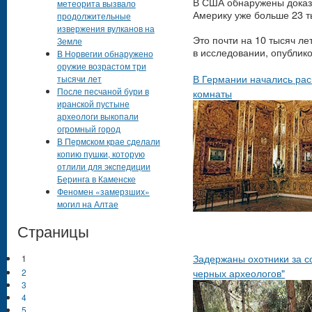
В США обнаружены доказа
метеорита вызвало
Америку уже больше 23 т
продолжительные
извержения вулканов на
Это почти на 10 тысяч ле
Земле
в исследовании, опублико
В Норвегии обнаружено
оружие возрастом три
В Германии начались рас
тысячи лет
После песчаной бури в
комнаты
иранской пустыне
археологи выкопали
огромный город
В Пермском крае сделали
копию пушки, которую
отлили для экспедиции
Беринга в Каменске
Феномен «замерзших»
могил на Алтае
Страницы
Задержаны охотники за с
1
черных археологов"
2
3
4
5