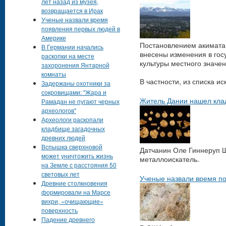
лет назад из музея,
возвращается в Ирак
Ученые назвали время
появления первых людей в
Америке
Постановлением акимата 
В Германии начались
внесены изменения в гос
раскопки на месте
культуры местного значе
захоронения Янтарной
комнаты
В частности, из списка и
Задержаны охотники за
сокровищами: "Жара и
Житель Дании нашел клад
Рамадан не пугают черных
археологов"
Археологи раскопали
кладбище загадочных
древних людей
Вспышка сверхновой
Датчанин Оле Гиннеруп Ш
может уничтожить жизнь
металлоискатель.
на Земле с расстояния 50
световых лет
Ученые назвали время п
Древние столкновения
формировали на Марсе
вихри, «очищающие»
поверхность
Падение древнего