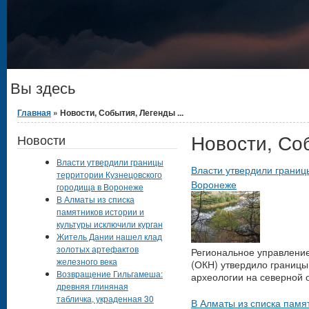
Вы здесь
Главная
» Новости, События, Легенды ...
Новости, Соб
Новости
Власти утвердили границы
Власти утвердили границ
территории Кузнецовского
Воронеже
городища в Воронеже
В Алматы из списка
памятников истории и
культуры исключили курган
Житель Дании нашел клад
золотых артефактов
Региональное управление
железного века
(ОКН) утвердило границы
Возвращение Гильгамеша:
археологии на северной 
древняя глиняная
табличка, украденная 30
В Алматы из списка памят