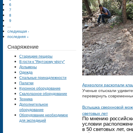
6
7
8
9
…
следующая ›
последняя »
Снаряжение
Старицкие пещеры
В гости к "Якутскому чёрту"
Дольмены
Одежда
Спальные принадлежности
Палатки
Археологи раскопали кл
Кухонное оборудование
Ученые отыскали удивите
Скалолазное оборудование
перевернуть современные
Техника
Дополнительное
Вспышка сверхновой може
оборудование
световых лет
Оборудование необходимое
По мнению российски
для экспедиций
условии расположени
в 50 световых лет, о