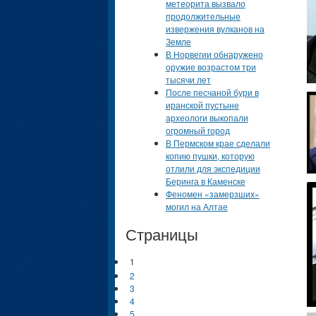
метеорита вызвало
продолжительные
извержения вулканов на
Земле
В Норвегии обнаружено
оружие возрастом три
тысячи лет
После песчаной бури в
иранской пустыне
археологи выкопали
огромный город
В Пермском крае сделали
копию пушки, которую
отлили для экспедиции
Беринга в Каменске
Феномен «замерзших»
могил на Алтае
Страницы
1
2
3
4
5