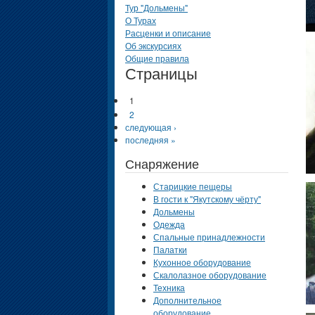
Тур "Дольмены"
О Турах
Расценки и описание
Об экскурсиях
Общие правила
Страницы
1
2
следующая ›
последняя »
Снаряжение
Старицкие пещеры
В гости к "Якутскому чёрту"
Дольмены
Одежда
Спальные принадлежности
Палатки
Кухонное оборудование
Скалолазное оборудование
Техника
Дополнительное
оборудование