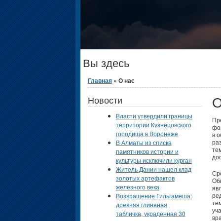
Вы здесь
Главная
» О нас
О
Новости
Власти утвердили границы
Пр
территории Кузнецовского
фо
городища в Воронеже
в 
ра
В Алматы из списка
те
памятников истории и
до
культуры исключили курган
Житель Дании нашел клад
Ср
золотых артефактов
Об
железного века
яв
ре
Возвращение Гильгамеша:
те
древняя глиняная
уч
табличка, украденная 30
вр