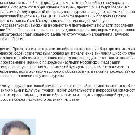
да средств массовой информации, в т. ч. газеты «Российское государство»,
рнала «Кто есть кто в образование и науке», других СМИ. Подразделение с
званием «Международный центр научного туризма» создано в рамках решен
ициативной группы на базе ЦПиПП «Конфедерация», и продолжает свое
ществование на базе Международного фонда поддержки научно-
следовательских изысканий и содействия деятельности в области продления
зни "Жизнь" и является, на основании данного решения, первым и единствен
ализатором организованного данными структурами направления Научного
изма в России.
дачами Проекта являются развитие образовательного и обще просветительск
оцессов, содействие таковым процессам, привлечение внимания широких сло
селения к проблемам сохранения природного наследия, в частности экологии,
спространение знаний о природном наследии Российской Федерации,
рмирование у населения экологической культуры, развитие экологического
разования, популяризация здорового образа жизни, а также непосредственно
звитие направления научного туризма.
 счету сотрудников нашей компании значительный опыт деятельности в обла
звития науки и культуры, туристической деятельности и вопросов безопаснос
ловека, пропаганды здорового образа жизни и защиты окружающей среды,
просов важности духовного развития человека.