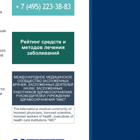
ия
ным
ого
ев
сти
ти