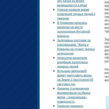
лет назад из музея,
ря
возвращается в Ирак
жу
на
Ученые назвали время
ин
появления первых людей в
су
Америке
ис
В Германии начались
жи
раскопки на месте
ре
тур
захоронения Янтарной
комнаты
За
Задержаны охотники за
пр
сокровищами: "Жара и
на
Рамадан не пугают черных
ра
археологов"
фо
об
Археологи раскопали
ра
кладбище загадочных
древних людей
На
Вспышка сверхновой
ра
может уничтожить жизнь
че
на Земле с расстояния 50
во
световых лет
Древние столкновения
формировали на Марсе
вихри, «очищающие»
поверхность
Падение древнего