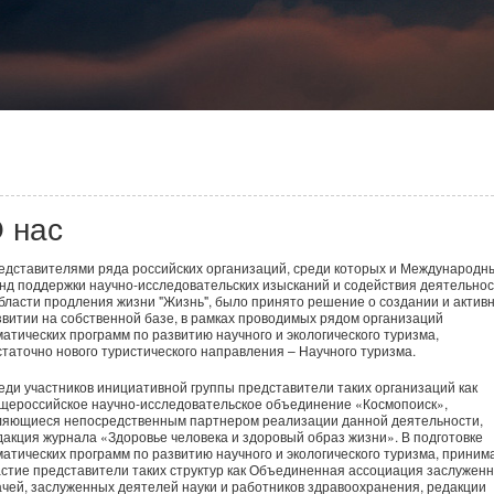
 нас
едставителями ряда российских организаций, среди которых и Международн
нд поддержки научно-исследовательских изысканий и содействия деятельно
области продления жизни "Жизнь", было принято решение о создании и актив
звитии на собственной базе, в рамках проводимых рядом организаций
матических программ по развитию научного и экологического туризма,
статочно нового туристического направления – Научного туризма.
еди участников инициативной группы представители таких организаций как
щероссийское научно-исследовательское объединение «Космопоиск»,
ляющиеся непосредственным партнером реализации данной деятельности,
дакция журнала «Здоровье человека и здоровый образ жизни». В подготовке
матических программ по развитию научного и экологического туризма, приним
астие представители таких структур как Объединенная ассоциация заслужен
ачей, заслуженных деятелей науки и работников здравоохранения, редакции