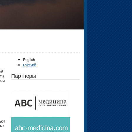
English
Русский
ый
Партнеры
сти
ном
ают
ных