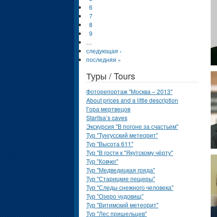
6
7
8
9
…
следующая ›
последняя »
Туры / Tours
Фоторепортаж "Москва – 2013"
About prices and a little description
Гора мертвецов
Staritsa’s caves
Экскурсия "В погоне за счастьем"
Тур "Тунгусский метеорит"
Тур "Высота 611"
Тур "В гости к "Якутскому чёрту"
Тур "Ковчег"
Тур "Медведицкая гряда"
Тур "Старицкие пещеры"
Тур "Следы снежного человека"
Тур "Озеро чудовищ"
Тур "Витимский метеорит"
Тур "Лес пришельцев"