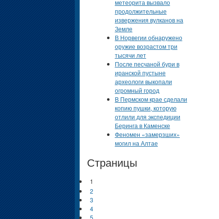
метеорита вызвало
продолжительные
извержения вулканов на
Земле
В Норвегии обнаружено
оружие возрастом три
тысячи лет
После песчаной бури в
иранской пустыне
археологи выкопали
огромный город
В Пермском крае сделали
копию пушки, которую
отлили для экспедиции
Беринга в Каменске
Феномен «замерзших»
могил на Алтае
Страницы
1
2
3
4
5