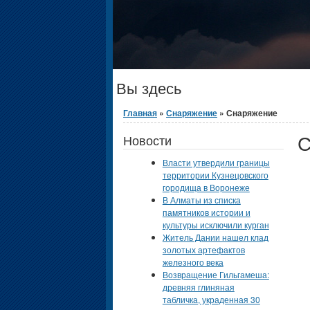
Вы здесь
Главная
»
Снаряжение
» Снаряжение
С
Новости
Власти утвердили границы
территории Кузнецовского
городища в Воронеже
В Алматы из списка
памятников истории и
культуры исключили курган
Житель Дании нашел клад
золотых артефактов
железного века
Возвращение Гильгамеша:
древняя глиняная
табличка, украденная 30