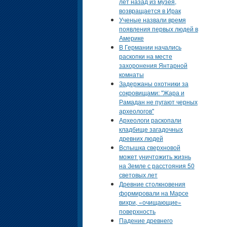
лет назад из музея,
возвращается в Ирак
Ученые назвали время
появления первых людей в
Америке
В Германии начались
раскопки на месте
захоронения Янтарной
комнаты
Задержаны охотники за
сокровищами: "Жара и
Рамадан не пугают черных
археологов"
Археологи раскопали
кладбище загадочных
древних людей
Вспышка сверхновой
может уничтожить жизнь
на Земле с расстояния 50
световых лет
Древние столкновения
формировали на Марсе
вихри, «очищающие»
поверхность
Падение древнего