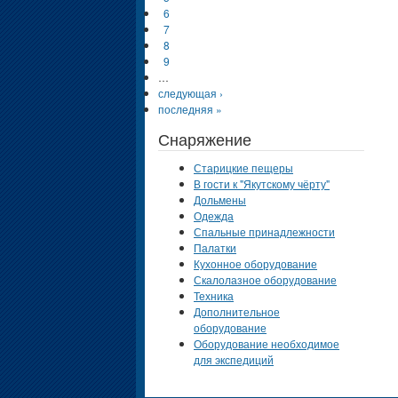
6
7
8
9
…
следующая ›
последняя »
Снаряжение
Старицкие пещеры
В гости к "Якутскому чёрту"
Дольмены
Одежда
Спальные принадлежности
Палатки
Кухонное оборудование
Скалолазное оборудование
Техника
Дополнительное
оборудование
Оборудование необходимое
для экспедиций