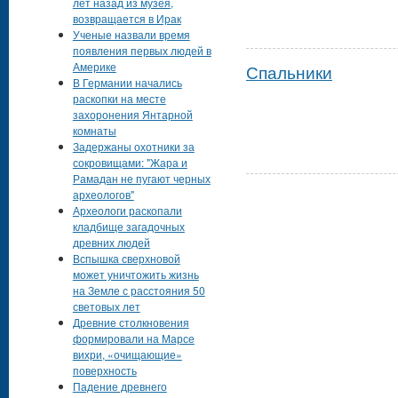
лет назад из музея,
возвращается в Ирак
Ученые назвали время
появления первых людей в
Америке
Спальники
В Германии начались
раскопки на месте
захоронения Янтарной
комнаты
Задержаны охотники за
сокровищами: "Жара и
Рамадан не пугают черных
археологов"
Археологи раскопали
кладбище загадочных
древних людей
Вспышка сверхновой
может уничтожить жизнь
на Земле с расстояния 50
световых лет
Древние столкновения
формировали на Марсе
вихри, «очищающие»
поверхность
Падение древнего