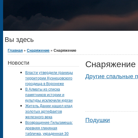
Вы здесь
Главная
»
Снаряжение
» Снаряжение
Снаряжение
Новости
Власти утвердили границы
Другие спальные 
территории Кузнецовского
городища в Воронеже
В Алматы из списка
памятников истории и
культуры исключили курган
Житель Дании нашел клад
золотых артефактов
железного века
Подушки
Возвращение Гильгамеша:
древняя глиняная
табличка, украденная 30