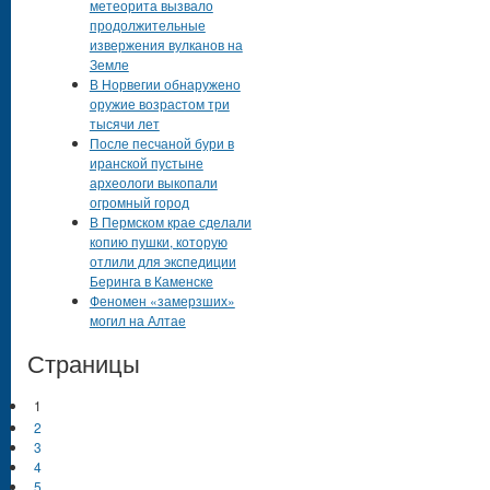
метеорита вызвало
продолжительные
извержения вулканов на
Земле
В Норвегии обнаружено
оружие возрастом три
тысячи лет
После песчаной бури в
иранской пустыне
археологи выкопали
огромный город
В Пермском крае сделали
копию пушки, которую
отлили для экспедиции
Беринга в Каменске
Феномен «замерзших»
могил на Алтае
Страницы
1
2
3
4
5