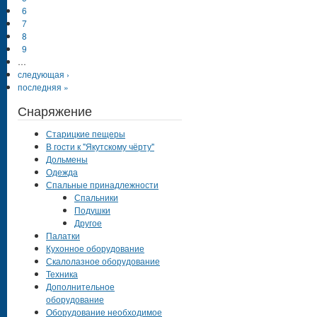
6
7
8
9
…
следующая ›
последняя »
Снаряжение
Старицкие пещеры
В гости к "Якутскому чёрту"
Дольмены
Одежда
Спальные принадлежности
Спальники
Подушки
Другое
Палатки
Кухонное оборудование
Скалолазное оборудование
Техника
Дополнительное
оборудование
Оборудование необходимое