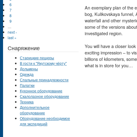
6
An exemplary plan of the e
7
bog, Kulikovskaya funnel,
8
waterfall and other mysteri
9
some of the versions about t
…
next ›
investigated region.
last »
You will have a closer look 
Снаряжение
exciting impression – to v
Старицкие пещеры
billions of kilometers, so
В гости к "Якутскому чёрту"
what is in store for you…
Дольмены
Одежда
Спальные принадлежности
Палатки
Кухонное оборудование
Скалолазное оборудование
Техника
Дополнительное
оборудование
Оборудование необходимое
для экспедиций