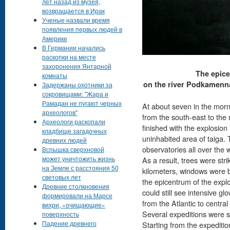
лет назад из музея,
возвращается в Ирак
Ученые назвали время
появления первых людей в
Америке
В Германии начались
раскопки на месте
захоронения Янтарной
The epice
комнаты
on the river Podkamenn
Задержаны охотники за
сокровищами: "Жара и
Рамадан не пугают черных
At about seven in the morni
археологов"
from the south-east to the n
Археологи раскопали
finished with the explosion
кладбище загадочных
uninhabited area of taiga.
древних людей
observatories all over the 
Вспышка сверхновой
может уничтожить жизнь
As a result, trees were str
на Земле с расстояния 50
kilometers, windows were 
световых лет
the epicentrum of the expl
Древние столкновения
could still see intensive gl
формировали на Марсе
from the Atlantic to central
вихри, «очищающие»
Several expeditions were se
поверхность
Падение древнего
Starting from the expeditio