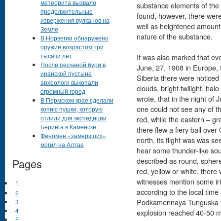
метеорита вызвало
substance elements of the 
продолжительные
found, however, there were 
извержения вулканов на
well as heightened amount
Земле
nature of the substance.
В Норвегии обнаружено
оружие возрастом три
тысячи лет
It was also marked that eve
После песчаной бури в
June, 27, 1908 in Europe,
иранской пустыне
Siberia there were noticed
археологи выкопали
clouds, bright twilight, ha
огромный город
wrote, that in the night of 
В Пермском крае сделали
one could not see any of the
копию пушки, которую
отлили для экспедиции
red, while the eastern – g
Беринга в Каменске
there flew a fiery ball over
Феномен «замерзших»
north, its flight was was se
могил на Алтае
hear some thunder-like so
described as round, sphere-
Pages
red, yellow or white, there 
witnesses mention some irid
1
according to the local tim
2
Podkamennaya Tunguska th
3
4
explosion reached 40-50 
5