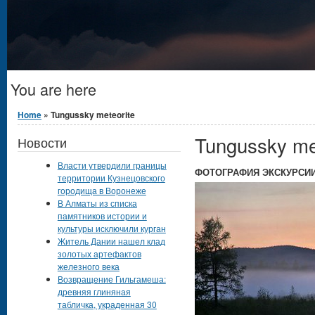
You are here
Home
» Tungussky meteorite
Tungussky me
Новости
Власти утвердили границы
ФОТОГРАФИЯ ЭКСКУРСИ
территории Кузнецовского
городища в Воронеже
В Алматы из списка
памятников истории и
культуры исключили курган
Житель Дании нашел клад
золотых артефактов
железного века
Возвращение Гильгамеша:
древняя глиняная
табличка, украденная 30