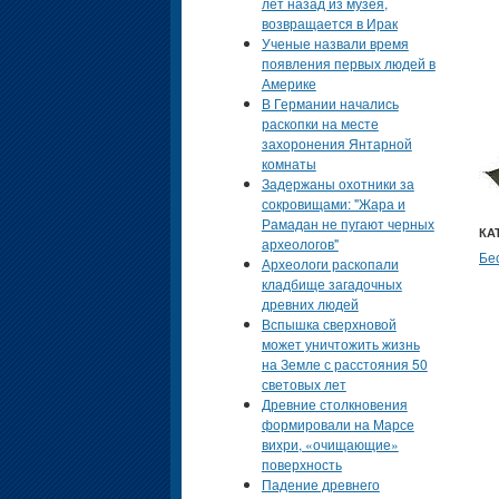
лет назад из музея,
возвращается в Ирак
Ученые назвали время
появления первых людей в
Америке
В Германии начались
раскопки на месте
захоронения Янтарной
комнаты
Задержаны охотники за
сокровищами: "Жара и
Рамадан не пугают черных
КА
археологов"
Бе
Археологи раскопали
кладбище загадочных
древних людей
Вспышка сверхновой
может уничтожить жизнь
на Земле с расстояния 50
световых лет
Древние столкновения
формировали на Марсе
вихри, «очищающие»
поверхность
Падение древнего