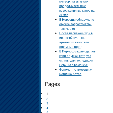
метеорита вызвало
продолжительные
извержения вулканов на
Земле
В Норвегии обнаружено
оружие возрастом три
тысячи лет
После песчаной бури в
иранской пустыне
археологи выкопали
огромный город
В Пермском крае сделали
копию пушки, которую
отлили для экспедиции
Беринга в Каменске
Феномен «замерзших»
могил на Алтае
Pages
1
2
3
4
5