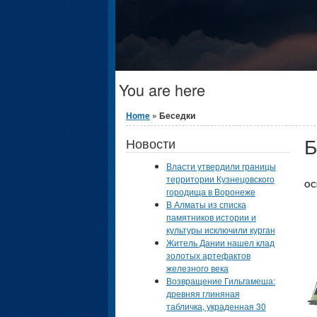
You are here
Home
» Беседки
Б
Новости
Власти утвердили границы
территории Кузнецовского
ОС
городища в Воронеже
В Алматы из списка
памятников истории и
культуры исключили курган
Житель Дании нашел клад
золотых артефактов
железного века
Возвращение Гильгамеша:
древняя глиняная
табличка, украденная 30