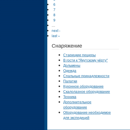
6
7
8
9
…
next ›
last »
Снаряжение
Старицкие пещеры
В гости к "Якутскому чёрту"
Дольмены
Одежда
Спальные принадлежности
Палатки
Кухонное оборудование
Скалолазное оборудование
Техника
Дополнительное
оборудование
Оборудование необходимое
для экспедиций