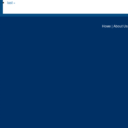
last »
Номе
|
About Us