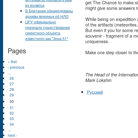
get The Chance to make sign
из космоса
might give some answers to
В Британии обнародованы
архивы военных об НЛО
While being on expedition 
ЦРУ официально
of the artifacts (meteorites, 
признало существование
But even if you for some re
секретного объекта,
souvenir - fragment of a me
известного как "Зона 51"
uniqueness.
Pages
Make one step closer to t
« first
‹ previous
…
The Head of the Internation
26
Mark Lokshin
27
28
Русский
29
30
31
32
33
34
…
next ›