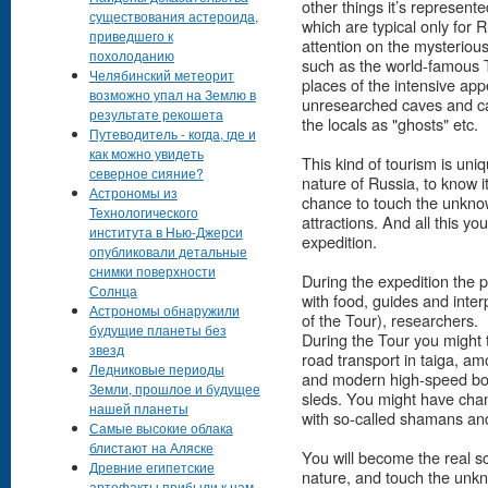
other things it’s represen
существования астероида,
which are typical only for 
приведшего к
attention on the mysterious
похолоданию
such as the world-famous Tu
Челябинский метеорит
places of the intensive app
возможно упал на Землю в
unresearched caves and ca
результате рекошета
the locals as "ghosts" etc.
Путеводитель - когда, где и
как можно увидеть
This kind of tourism is uniq
северное сияние?
nature of Russia, to know i
Астрономы из
chance to touch the unkn
Технологического
attractions. And all this you
института в Нью-Джерси
expedition.
опубликовали детальные
снимки поверхности
During the expedition the p
Солнца
with food, guides and inter
Астрономы обнаружили
of the Tour), researchers.
будущие планеты без
During the Tour you might tr
звезд
road transport in taiga, a
Ледниковые периоды
and modern high-speed bo
Земли, прошлое и будущее
sleds. You might have chan
нашей планеты
with so-called shamans an
Самые высокие облака
блистают на Аляске
You will become the real sc
Древние египетские
nature, and touch the un
артефакты прибыли к нам