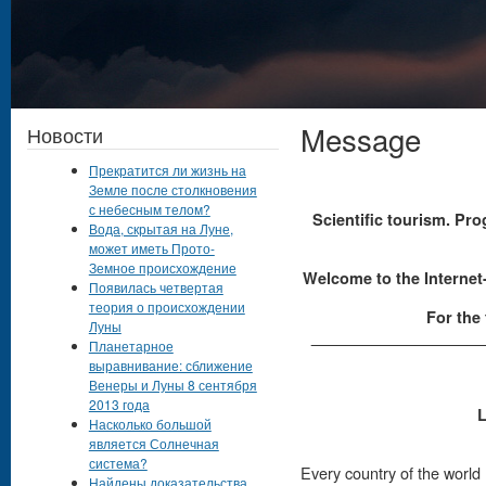
Message
Новости
Прекратится ли жизнь на
Земле после столкновения
с небесным телом?
Scientific tourism. Pr
Вода, скрытая на Луне,
может иметь Прото-
Земное происхождение
Welcome to the Internet-p
Появилась четвертая
теория о происхождении
For the 
Луны
____________________
Планетарное
выравнивание: сближение
Венеры и Луны 8 сентября
2013 года
L
Насколько большой
является Солнечная
система?
Every country of the world 
Найдены доказательства