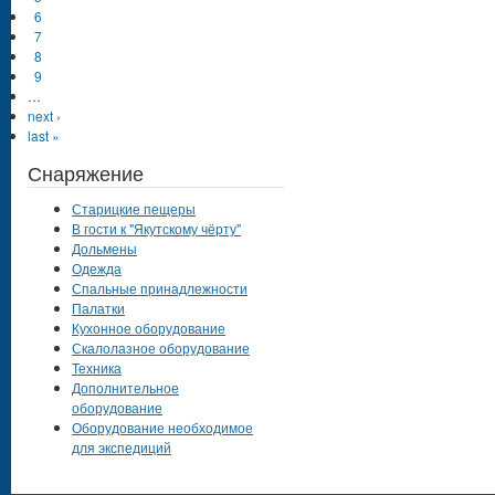
6
7
8
9
…
next ›
last »
Снаряжение
Старицкие пещеры
В гости к "Якутскому чёрту"
Дольмены
Одежда
Спальные принадлежности
Палатки
Кухонное оборудование
Скалолазное оборудование
Техника
Дополнительное
оборудование
Оборудование необходимое
для экспедиций