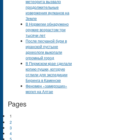
метеорита вызвало
продолжительные
извержения вулканов на
Земле
В Норвегии обнаружено
оружие возрастом три
тысячи лет
После песчаной бури в
иранской пустыне
археологи выкопали
огромный город
В Пермском крае сделали
копию пушки, которую
отлили для экспедиции
Беринга в Каменске
Феномен «замерзших»
могил на Алтае
Pages
1
2
3
4
5