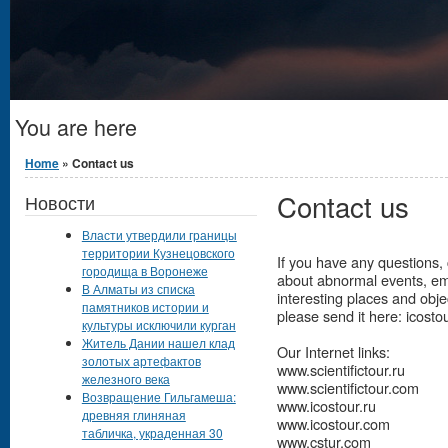
You are here
Home
» Contact us
Contact us
Новости
Власти утвердили границы
территории Кузнецовского
If you have any questions
городища в Воронеже
about abnormal events, em
В Алматы из списка
interesting places and obje
памятников истории и
please send it here: icos
культуры исключили курган
Житель Дании нашел клад
Our Internet links:
золотых артефактов
www.scientifictour.ru
железного века
www.scientifictour.com
Возвращение Гильгамеша:
www.icostour.ru
древняя глиняная
www.icostour.com
табличка, украденная 30
www.cstur.com