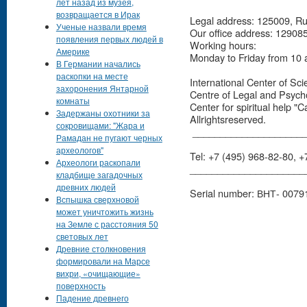
лет назад из музея,
возвращается в Ирак
Legal address: 125009, Rus
Ученые назвали время
Our office address: 12908
появления первых людей в
Working hours:
Америке
Monday to Friday from 10 
В Германии начались
раскопки на месте
International Center of Sci
захоронения Янтарной
Centre of Legal and Psycho
комнаты
Center for spiritual help "
Задержаны охотники за
Allrightsreserved.
сокровищами: "Жара и
_____________________
Рамадан не пугают черных
археологов"
Tel: +7 (495) 968-82-80, 
Археологи раскопали
_____________________
кладбище загадочных
древних людей
Serial number: ВНТ- 0079
Вспышка сверхновой
может уничтожить жизнь
на Земле с расстояния 50
световых лет
Древние столкновения
формировали на Марсе
вихри, «очищающие»
поверхность
Падение древнего