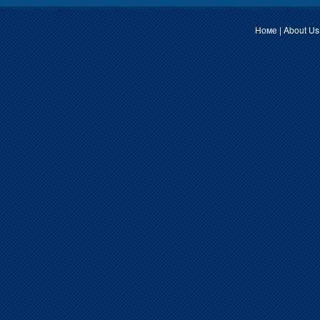
Номе
|
About Us