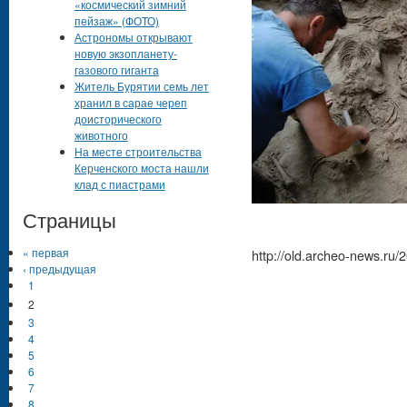
«космический зимний
пейзаж» (ФОТО)
Астрономы открывают
новую экзопланету-
газового гиганта
Житель Бурятии семь лет
хранил в сарае череп
доисторического
животного
На месте строительства
Керченского моста нашли
клад с пиастрами
Страницы
« первая
http://old.archeo-news.ru/
‹ предыдущая
1
2
3
4
5
6
7
8