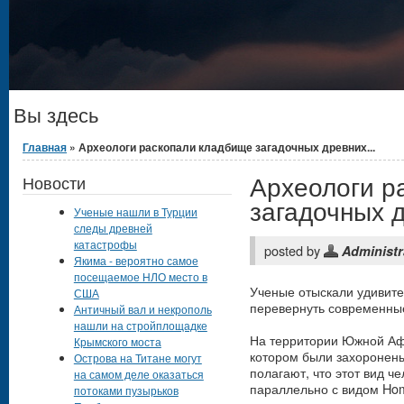
Вы здесь
Главная
» Археологи раскопали кладбище загадочных древних...
Археологи р
Новости
загадочных 
Ученые нашли в Турции
следы древней
катастрофы
posted by
Administr
Якима - вероятно самое
посещаемое НЛО место в
Ученые отыскали удивите
США
перевернуть современные
Античный вал и некрополь
нашли на стройплощадке
На территории Южной Аф
Крымского моста
котором были захоронен
Острова на Титане могут
полагают, что этот вид ч
на самом деле оказаться
параллельно с видом Hom
потоками пузырьков