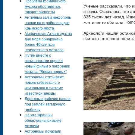
Проблема космического
Ученые рассказали, что 
мусора обостряется,
звезды. Оказалось, что э
говорят эксперты
335 тысяч лет назад. Изв
Античный вал и некрополь
континенте обитали Homo
нашли на стройплощадке
Крымского моста
Археологи нашли останки 
Мифическая Атлантида: на
считают, что раскопали 
дне моря обнаружено
более 40 слитков
неизвестного металла
Путин вместе с
космонавтами оценил
новый фильм о покорении
космоса "Время первых"
Астрономы открывают
нового субзвездного
компаньона в системе
известной звезды
Дорожные рабочие нашли
под землей загадочную
гробницу
На юге Франции
обнаружены римские
мозаики
Астрономы показали