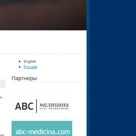
English
Русский
Партнеры
ть
ад.