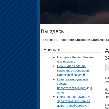
Вы здесь
Главная
» Археологи раскопали кладбище за
А
Новости
з
Находка в Якутии: Ценнее,
чем мамонты
Необычное явление,
вызванное пропавшей
карликовой звездой
Уч
Обнаружены двойные
со
звезды
несоответствующие друг
На
другу
за
Неожиданная «буря» у
че
ядра галактики: Черная
Уч
дыра трансформирует
Ок