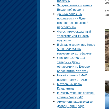
галактику
Из
Загадка гамма излучения
Вселенной решена
Ар
Добыча полезных
ра
ископаемых на Луне
становится серьезной
перспективой
Фотоснимок, сделанный
телескопом VLT: Пасть
чудовища
В Италию вернулись более
5000 нелегально
вывезенных артефактов
Сначала «Хаббл», а
теперь и «Даун»
обнаружили на Церере
белое пятно. Что это?
Новый спутник SMAP
измерит воду в почве
Метеорный поток
Квадрантид
В России успешно запущен
спутник "Ресурс-П"
Археологи нашли вход во
дворец царя Ирода