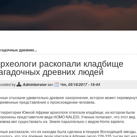
гадочных древних...
рхеологи раскопали кладбище
агадочных древних людей
posted by
вкл
Administrator
Чт, 05/18/2017 - 19:44
еные отыскали удивительно древнее захоронение, которое может переверну
временные представления о происхождении человека.
 территории Южной Африки археологи откопали кладбище, на котором были
хоронены представители вида HOMO NALEDI. Ученые полагают, что этот вид
ловека мог существовать на Земле параллельно с видом Homo sapiens.
еные рассказали, что их находка была сделана в пещере Восходящей звезды.
азалось, что эти древние люди обитали в Африке около 226-335 тысяч лет наз