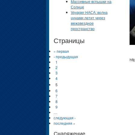
Массивные вспышки на
Солнце
Voyager НАСА: волна
цунами летит через
межзвездное
пространство
Страницы
« первая
‹ предыдущая
htt
1
2
3
4
5
6
7
8
9
…
следующая ›
последняя »
Снаряжение