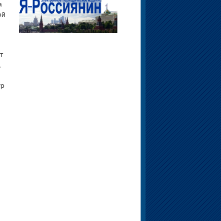
а
ой
т
,
ур