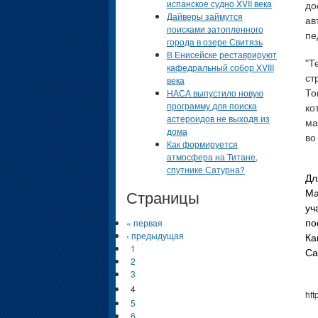
испанское судно XVII века
до
Дайверы займутся
ав
поисками затопленного
пе
города в озере Свитязь
В Енисейске реставрируют
"Т
кафедральный собор XVIII
ст
века
НАСА выпустило новую
То
программу для поиска
ко
астероидов не выходя из
ма
дома
во
Как формируется
атмосфера на Титане,
спутнике Сатурна?
Дл
Страницы
Ma
уч
« первая
по
‹ предыдущая
Ка
1
Ca
2
3
4
ht
5
6