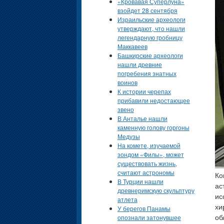
«Кровавая Суперлуна»
взойдет 28 сентября
Израильские археологи
утверждают, что нашли
легендарную гробницу
Маккавеев
Башкирские археологи
нашли древние
погребения знатных
воинов
К истории черепах
прибавили недостающее
звено
В Анталье нашли
каменную голову горгоны
Медузы
На комете, изучаемой
зондом «Филы», может
существовать жизнь,
считают астрономы
Ко
В Турции нашли
ас
древнеримскую скульптуру
ис
атлета
хи
У берегов Панамы
опознали затонувшее
об