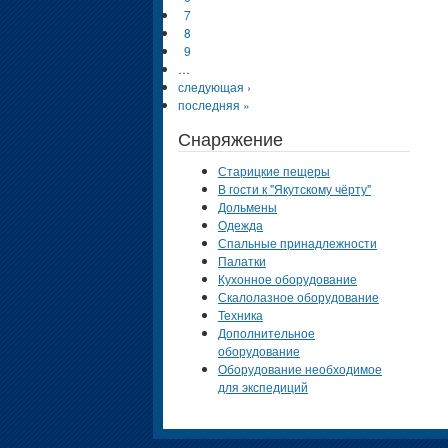
7
8
9
…
следующая ›
последняя »
Снаряжение
Старицкие пещеры
В гости к "Якутскому чёрту"
Дольмены
Одежда
Спальные принадлежности
Палатки
Кухонное оборудование
Скалолазное оборудование
Техника
Дополнительное
оборудование
Оборудование необходимое
для экспедиций