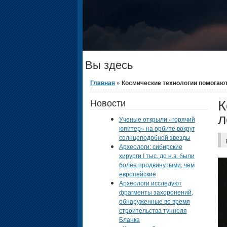
Вы здесь
Главная
» Космические технологии помогают
К
Новости
л
Ученые открыли «горячий
юпитер» на орбите вокруг
солнцеподобной звезды
Археологи: сибирские
хирурги I тыс. до н.э. были
более продвинутыми, чем
европейские
Археологи исследуют
фрагменты захоронений,
обнаруженные во время
строительства туннеля
Бланка