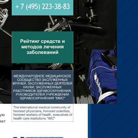
вую
яет