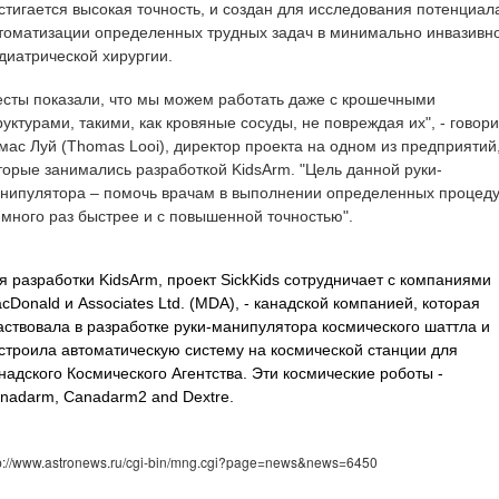
стигается высокая точность, и создан для исследования потенциал
томатизации определенных трудных задач в минимально инвазивн
диатрической хирургии.
есты показали, что мы можем работать даже с крошечными
руктурами, такими, как кровяные сосуды, не повреждая их", - говори
мас Луй (Thomas Looi), директор проекта на одном из предприятий
торые занимались разработкой KidsArm. "Цель данной руки-
нипулятора – помочь врачам в выполнении определенных процед
 много раз быстрее и с повышенной точностью".
я разработки KidsArm, проект SickKids сотрудничает с компаниями
cDonald и Associates Ltd. (MDA), - канадской компанией, которая
аствовала в разработке руки-манипулятора космического шаттла и
строила автоматическую систему на космической станции для
надского Космического Агентства. Эти космические роботы -
nadarm, Canadarm2 and Dextre.
tp://www.astronews.ru/cgi-bin/mng.cgi?page=news&news=6450