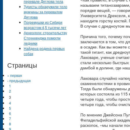
перевале Дятлова тела
называем титанозаврами,
Туристы обнаружили тело
порядке вещей, — говори
мужчины за перевалом
Университета Дрекселя, 
Дятлова
находите горстку костей
Погремушки из Сибири
В случае с дредноутом 
возрастом 4,5 тысячи лет
Археологи: строительству
Причина того, почему поч
Стоунхенджа помогли
заключается в том, что 
ледники
в осадке. Как вы можете 
Найдена родина первых
такой гигант, как дредноу
собак
Лаковаре, ученые считаю
стали несколько быстрых
Страницы
дамбой в долине, где на
« первая
Лаковара случайно наткну
‹ предыдущая
окаменелостями в провин
1
Тогда были обнаружены дв
2
которых состояла из 115 
3
четыре года, чтобы прос
4
четыре года, чтобы очист
5
6
По мнению Джейсона Пула
7
Филадельфийской академ
8
раскопок, «мы начали пон
9