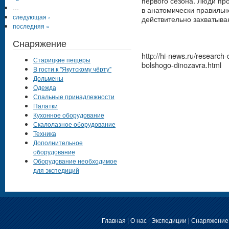
первого сезона. Люди пр
…
в анатомически правильн
следующая ›
действительно захватыв
последняя »
Снаряжение
http://hi-news.ru/researc
Старицкие пещеры
bolshogo-dinozavra.html
В гости к "Якутскому чёрту"
Дольмены
Одежда
Спальные принадлежности
Палатки
Кухонное оборудование
Скалолазное оборудование
Техника
Дополнительное
оборудование
Оборудование необходимое
для экспедиций
Главная
|
О нас
|
Экспедиции
|
Снаряжение