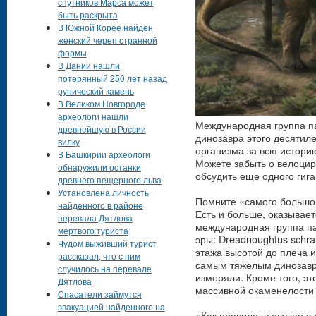
спутников Марса может
быть раскрыта
В Южной Корее найден
женский череп странной
формы
В Дании нашли
потерянный 250 лет назад
рунический камень
В Великом Новгороде
археологи нашли
Международная группа па
древнейшую в России
динозавра этого десятил
вилку
организма за всю истори
В Башкирии археологи
Можете забыть о велоцира
обнаружили останки
обсудить еще одного гиг
древнего пещерного льва
Установлена личность
Помните «самого большог
найденного в районе
Есть и больше, оказывает
перевала Дятлова
международная группа па
мертвого туриста
эры: Dreadnoughtus schran
Чудом выживший турист
этажа высотой до плеча и
рассказал, что с ним
самым тяжелым динозавров
случилось на перевале
измеряли. Кроме того, э
Дятлова
массивной окаменелости 
Спасатели займутся
эвакуацией найденного на
«Как правило, в случае 