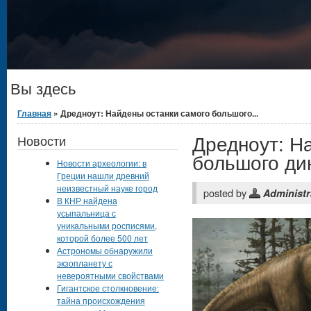
Вы здесь
Главная
» Дредноут: Найдены останки самого большого...
Дредноут: Н
Новости
большого ди
Новости археологии: в
Греции нашли древний
неизвестный науке город
posted by
Administr
В КНР найдена
усыпальница с
уникальными росписями,
которой более 500 лет
Астрономы обнаружили
экзопланету с
невероятными свойствами
Гигантское столкновение:
тайна происхождения