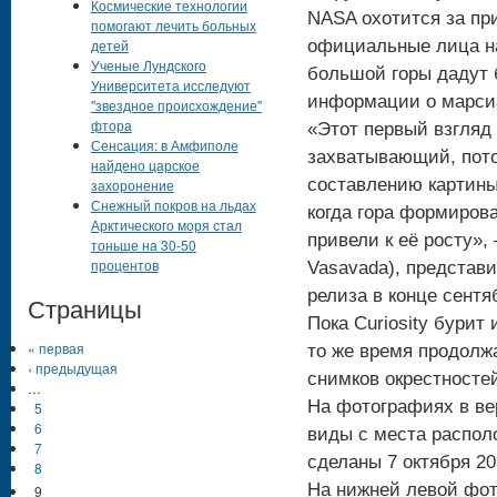
Космические технологии
NASA охотится за пр
помогают лечить больных
детей
официальные лица на
Ученые Лундского
большой горы дадут 
Университета исследуют
информации о марси
"звездное происхождение"
фтора
«Этот первый взгляд
Сенсация: в Амфиполе
захватывающий, пото
найдено царское
составлению картины
захоронение
Снежный покров на льдах
когда гора формирова
Арктического моря стал
привели к её росту»
тоньше на 30-50
процентов
Vasavada), представи
релиза в конце сентя
Страницы
Пока Curiosity бурит
« первая
то же время продолж
‹ предыдущая
снимков окрестносте
…
На фотографиях в ве
5
6
виды с места распол
7
сделаны 7 октября 201
8
На нижней левой фот
9