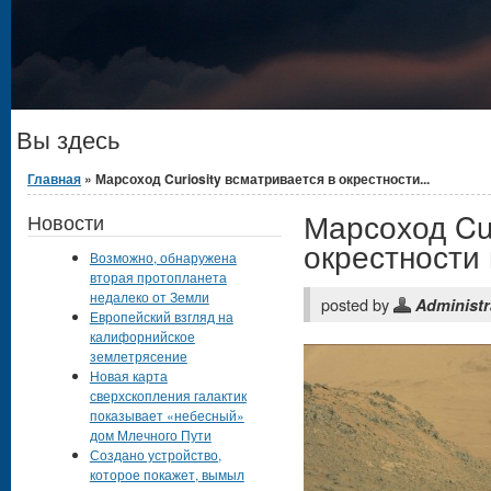
Вы здесь
Главная
» Марсоход Curiosity всматривается в окрестности...
Марсоход Cur
Новости
окрестности
Возможно, обнаружена
вторая протопланета
недалеко от Земли
posted by
Administr
Европейский взгляд на
калифорнийское
землетрясение
Новая карта
сверхскопления галактик
показывает «небесный»
дом Млечного Пути
Создано устройство,
которое покажет, вымыл