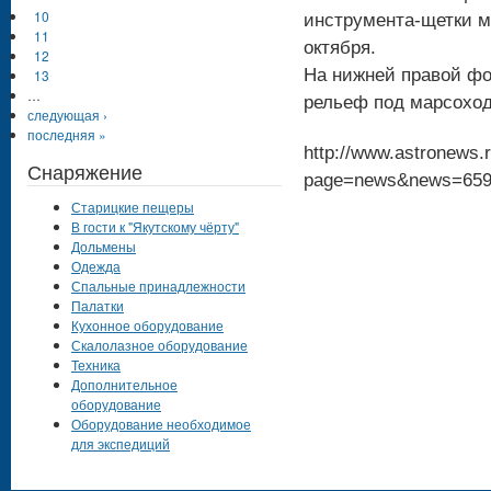
10
инструмента-щетки м
11
октября.
12
На нижней правой фо
13
…
рельеф под марсоход
следующая ›
последняя »
http://www.astronews.r
Снаряжение
page=news&news=65
Старицкие пещеры
В гости к "Якутскому чёрту"
Дольмены
Одежда
Спальные принадлежности
Палатки
Кухонное оборудование
Скалолазное оборудование
Техника
Дополнительное
оборудование
Оборудование необходимое
для экспедиций