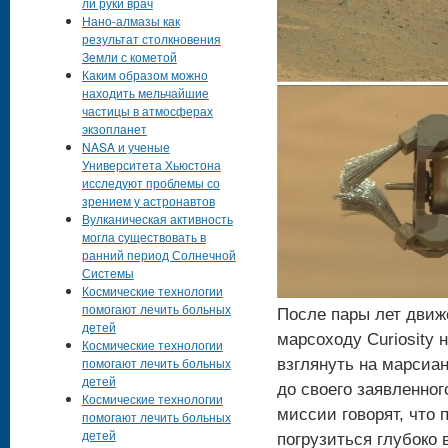
ли руки врач
Нано-алмазы как
результат столкновения
Земли с кометой
Каким образом можно
находить мельчайшие
частицы в атмосферах
экзопланет
NASA и ученые
Университета Хьюстона
исследуют проблемы со
зрением у астронавтов
Вулканическая активность
могла существовать в
ранний период Солнечной
Системы
Космические технологии
помогают лечить больных
После пары лет движ
детей
марсоходу Curiosity
Космические технологии
помогают лечить больных
взглянуть на марсиа
детей
до своего заявленног
Космические технологии
миссии говорят, что
помогают лечить больных
детей
погрузиться глубоко в