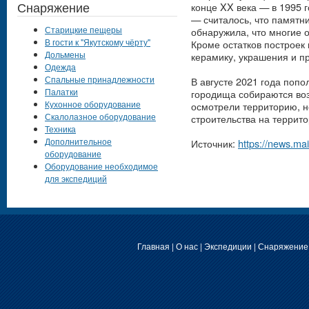
Снаряжение
конце XX века — в 1995 г
— считалось, что памятн
Старицкие пещеры
обнаружила, что многие 
В гости к "Якутскому чёрту"
Кроме остатков построек
Дольмены
керамику, украшения и п
Одежда
Спальные принадлежности
В августе 2021 года попо
Палатки
городища собираются воз
Кухонное оборудование
осмотрели территорию, н
Скалолазное оборудование
строительства на террит
Техника
Дополнительное
Источник:
https://news.mai
оборудование
Оборудование необходимое
для экспедиций
Главная
|
О нас
|
Экспедиции
|
Снаряжение