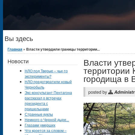
Вы здесь
Главная
» Власти утвердили границы территории...
Власти утве
Новости
территории 
НЛО под Тверью – чьи-то
городища в 
эксперименты?
НЛО предотвратили новый
Чернобыль
posted by
Administr
Экс-консультант Пентагона
рассказал о встречах
президента с
пришельцами
Странные куклы
Немного о Черной дыре...
Глазами умерших
Что кроется за словом –