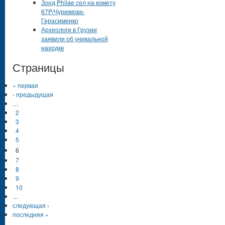
Зонд Philae сел на комету
67P/Чурюмова-
Герасименко
Археологи в Грузии
заявили об уникальной
находке
Страницы
« первая
‹ предыдущая
…
2
3
4
5
6
7
8
9
10
…
следующая ›
последняя »