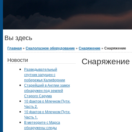
Вы здесь
Главная
»
Скалолазное оборудование
»
Снаряжение
» Снаряжение
Снаряжение
Новости
Разведывательный
спутник запущен с
побережья Калифорнии
Старейший в Англии замок
обнаружен под землей
Старого Сарума
10 фактов о Млечном Пути.
Часть 2.
10 фактов о Млечном Пути.
Часть 1.
В метеорите с Марса
обнаружены следы