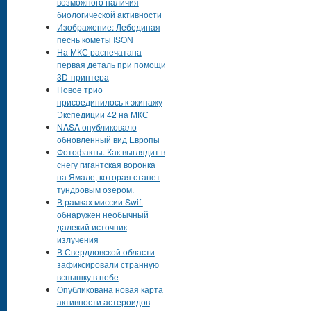
возможного наличия
биологической активности
Изображение: Лебединая
песнь кометы ISON
На МКС распечатана
первая деталь при помощи
3D-принтера
Новое трио
присоединилось к экипажу
Экспедиции 42 на МКС
NASA опубликовало
обновленный вид Европы
Фотофакты. Как выглядит в
снегу гигантская воронка
на Ямале, которая станет
тундровым озером.
В рамках миссии Swift
обнаружен необычный
далекий источник
излучения
В Свердловской области
зафиксировали странную
вспышку в небе
Опубликована новая карта
активности астероидов