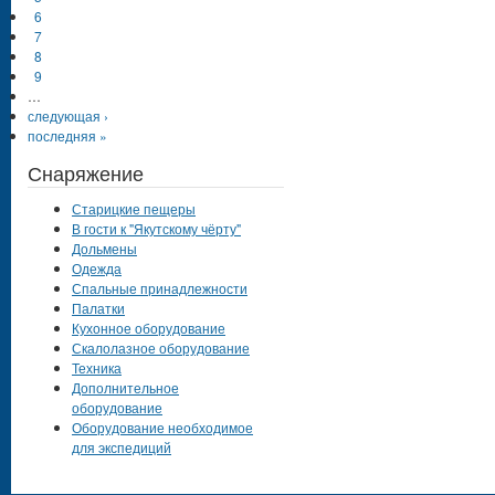
6
7
8
9
…
следующая ›
последняя »
Снаряжение
Старицкие пещеры
В гости к "Якутскому чёрту"
Дольмены
Одежда
Спальные принадлежности
Палатки
Кухонное оборудование
Скалолазное оборудование
Техника
Дополнительное
оборудование
Оборудование необходимое
для экспедиций