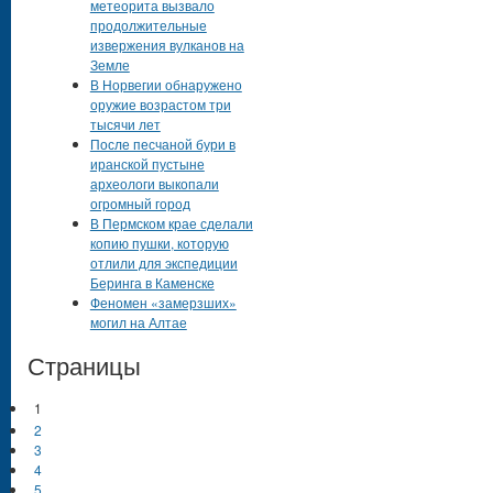
метеорита вызвало
продолжительные
извержения вулканов на
Земле
В Норвегии обнаружено
оружие возрастом три
тысячи лет
После песчаной бури в
иранской пустыне
археологи выкопали
огромный город
В Пермском крае сделали
копию пушки, которую
отлили для экспедиции
Беринга в Каменске
Феномен «замерзших»
могил на Алтае
Страницы
1
2
3
4
5