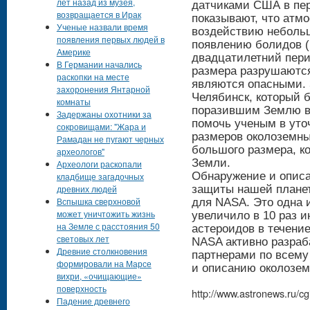
лет назад из музея,
датчиками США в пер
возвращается в Ирак
показывают, что атм
Ученые назвали время
воздействию небольш
появления первых людей в
появлению болидов (
Америке
двадцатилетний пери
В Германии начались
размера разрушаются
раскопки на месте
являются опасными.
захоронения Янтарной
Челябинск, который
комнаты
поразившим Землю в 
Задержаны охотники за
помочь ученым в уто
сокровищами: "Жара и
размеров околоземны
Рамадан не пугают черных
большого размера, ко
археологов"
Земли.
Археологи раскопали
Обнаружение и описа
кладбище загадочных
древних людей
защиты нашей плане
Вспышка сверхновой
для NASA. Это одна и
может уничтожить жизнь
увеличило в 10 раз 
на Земле с расстояния 50
астероидов в течение
световых лет
NASA активно разраб
Древние столкновения
партнерами по всему
формировали на Марсе
и описанию околозем
вихри, «очищающие»
поверхность
http://www.astronews.ru/
Падение древнего