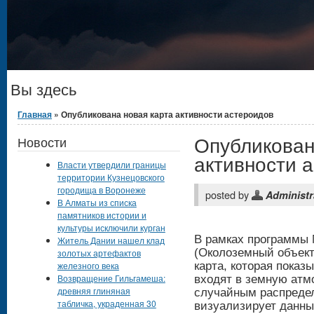
Вы здесь
Главная
» Опубликована новая карта активности астероидов
Опубликован
Новости
активности 
Власти утвердили границы
территории Кузнецовского
городища в Воронеже
posted by
Administr
В Алматы из списка
памятников истории и
культуры исключили курган
В рамках программы 
Житель Дании нашел клад
(Околоземный объект
золотых артефактов
железного века
карта, которая показ
Возвращение Гильгамеша:
входят в земную атм
древняя глиняная
случайным распредел
табличка, украденная 30
визуализирует данны