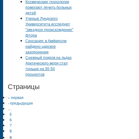
Космические технологии
помогают лечить больных
детей
Ученые Лундского
Университета исследуют
"звездное происхождение"
фтора
Сенсация: в Амфиполе
найдено царское
захоронение
Снежный покров на льдах
Арктического моря стал
тоньше на 30-50
процентов
Страницы
« первая
‹ предыдущая
…
5
6
7
8
9