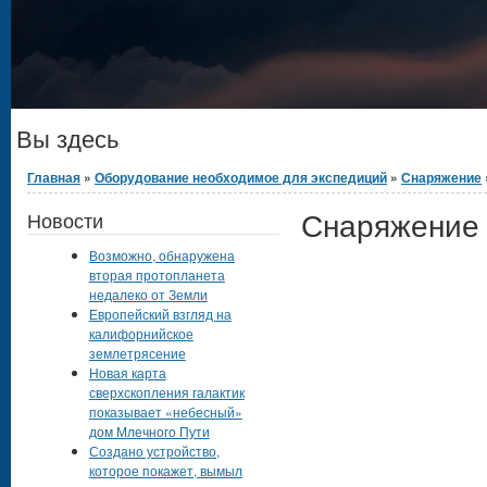
Вы здесь
Главная
»
Оборудование необходимое для экспедиций
»
Снаряжение
Снаряжение
Новости
Возможно, обнаружена
вторая протопланета
недалеко от Земли
Европейский взгляд на
калифорнийское
землетрясение
Новая карта
сверхскопления галактик
показывает «небесный»
дом Млечного Пути
Создано устройство,
которое покажет, вымыл