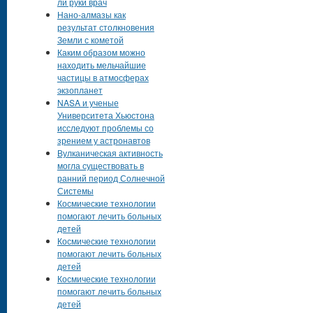
ли руки врач
Нано-алмазы как
результат столкновения
Земли с кометой
Каким образом можно
находить мельчайшие
частицы в атмосферах
экзопланет
NASA и ученые
Университета Хьюстона
исследуют проблемы со
зрением у астронавтов
Вулканическая активность
могла существовать в
ранний период Солнечной
Системы
Космические технологии
помогают лечить больных
детей
Космические технологии
помогают лечить больных
детей
Космические технологии
помогают лечить больных
детей