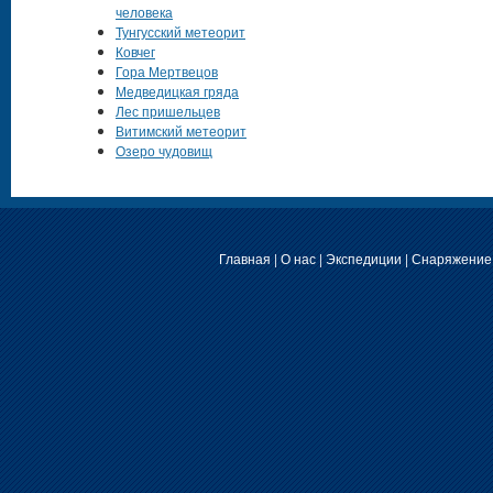
человека
Тунгусский метеорит
Ковчег
Гора Мертвецов
Медведицкая гряда
Лес пришельцев
Витимский метеорит
Озеро чудовищ
Главная
|
О нас
|
Экспедиции
|
Снаряжение