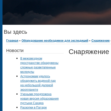
Вы здесь
Главная
»
Оборудование необходимое для экспедиций
»
Снаряжение
Снаряжение
Новости
В межзвездном
пространстве обнаружены
сложные разветвленные
молекулы
Астрономам удалось
обнаружить водяной пар
на небольшой далекой
экзопланете
Учеными предложена
новая версия образования
пустыни Сахара
Раскопки в Патаре