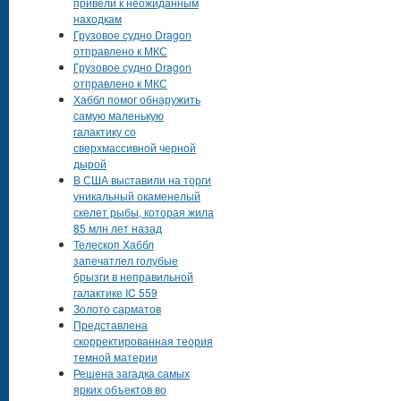
привели к неожиданным
находкам
Грузовое судно Dragon
отправлено к МКС
Грузовое судно Dragon
отправлено к МКС
Хаббл помог обнаружить
самую маленькую
галактику со
сверхмассивной черной
дырой
В США выставили на торги
уникальный окаменелый
скелет рыбы, которая жила
85 млн лет назад
Телескоп Хаббл
запечатлел голубые
брызги в неправильной
галактике IC 559
Золото сарматов
Представлена
скорректированная теория
темной материи
Решена загадка самых
ярких объектов во