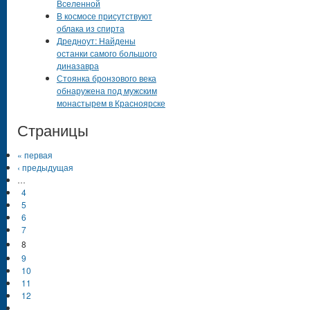
Вселенной
В космосе присутствуют
облака из спирта
Дредноут: Найдены
останки самого большого
диназавра
Стоянка бронзового века
обнаружена под мужским
монастырем в Красноярске
Страницы
« первая
‹ предыдущая
…
4
5
6
7
8
9
10
11
12
…