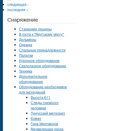
следующая ›
последняя »
Снаряжение
Старицкие пещеры
В гости к "Якутскому чёрту"
Дольмены
Одежда
Спальные принадлежности
Палатки
Кухонное оборудование
Скалолазное оборудование
Техника
Дополнительное
оборудование
Оборудование необходимое
для экспедиций
Высота 611
Следы снежного
человека
Тунгусский метеорит
Ковчег
Гора Мертвецов
Медведицкая гряда