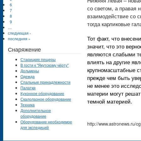
Нижняя левая – нова
6
со светом, а правая н
7
8
взаимодействие со с
9
тогда карликовые гал
…
следующая ›
последняя »
Тот факт, что внесен
значит, что это верн
Снаряжение
являются слабыми те
Старицкие пещеры
влиять на другие явл
В гости к "Якутскому чёрту"
крупномасштабные ст
Дольмены
Одежда
прежде чем быть уве
Спальные принадлежности
не менее это исслед
Палатки
Кухонное оборудование
материи могут решат
Скалолазное оборудование
темной материей.
Техника
Дополнительное
оборудование
Оборудование необходимое
http://www.astronews.ru/
для экспедиций