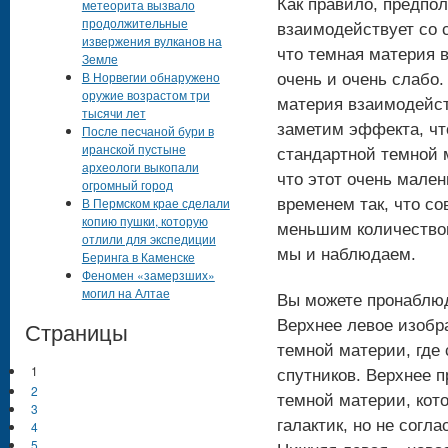
Как правило, предпол
метеорита вызвало
продолжительные
взаимодействует со с
извержения вулканов на
что темная материя в
Земле
В Норвегии обнаружено
очень и очень слабо.
оружие возрастом три
материя взаимодейств
тысячи лет
заметим эффекта, чт
После песчаной бури в
иранской пустыне
стандартной темной м
археологи выкопали
что этот очень мале
огромный город
В Пермском крае сделали
временем так, что с
копию пушки, которую
меньшим количеством
отлили для экспедиции
мы и наблюдаем.
Беринга в Каменске
Феномен «замерзших»
могил на Алтае
Вы можете пронаблюд
Страницы
Верхнее левое изобр
темной материи, где 
1
спутников. Верхнее 
2
темной материи, кот
3
галактик, но не согл
4
5