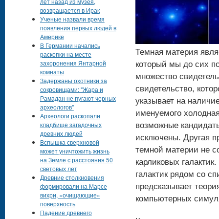
лет назад из музея,
возвращается в Ирак
Ученые назвали время
появления первых людей в
Америке
В Германии начались
Темная материя явля
раскопки на месте
захоронения Янтарной
который мы до сих п
комнаты
множество свидетель
Задержаны охотники за
свидетельство, котор
сокровищами: "Жара и
Рамадан не пугают черных
указывает на наличи
археологов"
именуемого холодная
Археологи раскопали
кладбище загадочных
возможные кандидаты
древних людей
исключены. Другая п
Вспышка сверхновой
темной материи не с
может уничтожить жизнь
на Земле с расстояния 50
карликовых галактик.
световых лет
галактик рядом со с
Древние столкновения
формировали на Марсе
предсказывает теори
вихри, «очищающие»
компьютерных симул
поверхность
Падение древнего