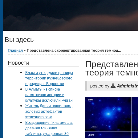
Вы здесь
Главная
» Представлена скорректированная теория темной...
Представлен
Новости
теория темн
Власти утвердили границы
территории Кузнецовского
городища в Воронеже
posted by
Administr
В Алматы из списка
памятников истории и
культуры исключили курган
Житель Дании нашел клад
золотых артефактов
железного века
Возвращение Гильгамеша:
древняя глиняная
табличка, украденная 30