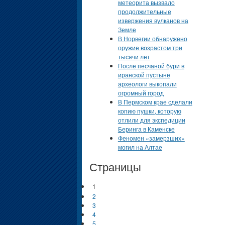
метеорита вызвало
продолжительные
извержения вулканов на
Земле
В Норвегии обнаружено
оружие возрастом три
тысячи лет
После песчаной бури в
иранской пустыне
археологи выкопали
огромный город
В Пермском крае сделали
копию пушки, которую
отлили для экспедиции
Беринга в Каменске
Феномен «замерзших»
могил на Алтае
Страницы
1
2
3
4
5