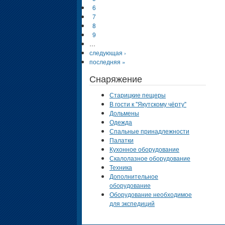
6
7
8
9
…
следующая ›
последняя »
Снаряжение
Старицкие пещеры
В гости к "Якутскому чёрту"
Дольмены
Одежда
Спальные принадлежности
Палатки
Кухонное оборудование
Скалолазное оборудование
Техника
Дополнительное
оборудование
Оборудование необходимое
для экспедиций