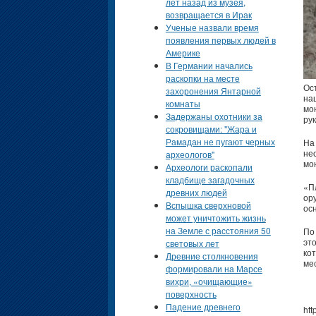
лет назад из музея,
возвращается в Ирак
Ученые назвали время
появления первых людей в
Америке
В Германии начались
раскопки на месте
Ос
захоронения Янтарной
на
комнаты
мо
Задержаны охотники за
ру
сокровищами: "Жара и
Рамадан не пугают черных
На
не
археологов"
мо
Археологи раскопали
кладбище загадочных
«П
древних людей
ор
Вспышка сверхновой
ос
может уничтожить жизнь
на Земле с расстояния 50
По
эт
световых лет
ко
Древние столкновения
ме
формировали на Марсе
вихри, «очищающие»
поверхность
Падение древнего
htt