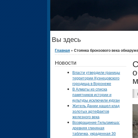
Вы здесь
Главная
» Стоянка бронзового века обнаруже
С
Новости
о
Власти утвердили границы
м
территории Кузнецовского
городища в Воронеже
В Алматы из списка
памятников истории и
культуры исключили курган
Житель Дании нашел клад
золотых артефактов
железного века
Возвращение Гильгамеша:
древняя глиняная
табличка, украденная 30