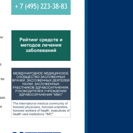
ры
й
тки
ако
м