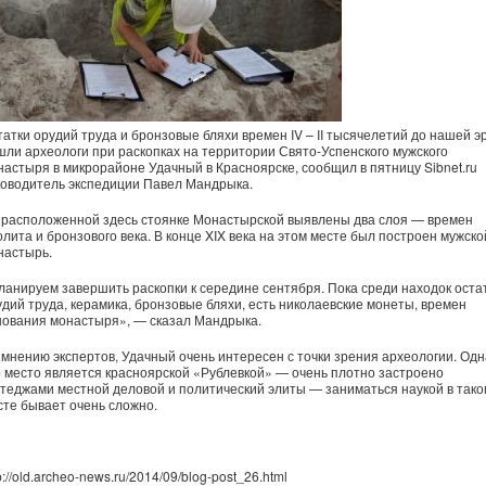
татки орудий труда и бронзовые бляхи времен IV – II тысячелетий до нашей э
шли археологи при раскопках на территории Свято-Успенского мужского
настыря в микрорайоне Удачный в Красноярске, сообщил в пятницу Sibnet.ru
ководитель экспедиции Павел Мандрыка.
 расположенной здесь стоянке Монастырской выявлены два слоя — времен
олита и бронзового века. В конце XIX века на этом месте был построен мужско
настырь.
ланируем завершить раскопки к середине сентября. Пока среди находок оста
удий труда, керамика, бронзовые бляхи, есть николаевские монеты, времен
нования монастыря», — сказал Мандрыка.
 мнению экспертов, Удачный очень интересен с точки зрения археологии. Одн
о место является красноярской «Рублевкой» — очень плотно застроено
ттеджами местной деловой и политический элиты — заниматься наукой в тако
сте бывает очень сложно.
p://old.archeo-news.ru/2014/09/blog-post_26.html