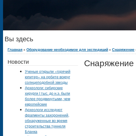
Вы здесь
Главная
»
Оборудование необходимое для экспедиций
»
Снаряжение
Снаряжение
Новости
Ученые открыли «горячий
юпитер» на орбите вокруг
солнцеподобной звезды
Археологи: сибирские
хирурги I тыс. до н.э. были
более продвинутыми, чем
европейские
Археологи исследуют
фрагменты захоронений,
обнаруженные во время
строительства туннеля
Бланка