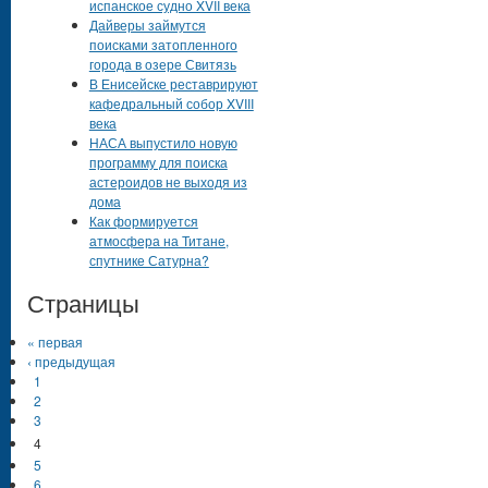
испанское судно XVII века
Дайверы займутся
поисками затопленного
города в озере Свитязь
В Енисейске реставрируют
кафедральный собор XVIII
века
НАСА выпустило новую
программу для поиска
астероидов не выходя из
дома
Как формируется
атмосфера на Титане,
спутнике Сатурна?
Страницы
« первая
‹ предыдущая
1
2
3
4
5
6