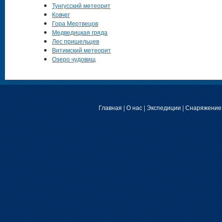
Тунгусский метеорит
Ковчег
Гора Мертвецов
Медведицкая гряда
Лес пришельцев
Витимский метеорит
Озеро чудовищ
Главная
|
О нас
|
Экспедиции
|
Снаряжение