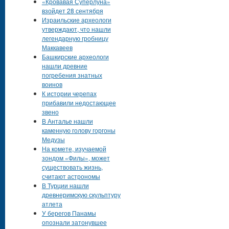
«Кровавая Суперлуна»
взойдет 28 сентября
Израильские археологи
утверждают, что нашли
легендарную гробницу
Маккавеев
Башкирские археологи
нашли древние
погребения знатных
воинов
К истории черепах
прибавили недостающее
звено
В Анталье нашли
каменную голову горгоны
Медузы
На комете, изучаемой
зондом «Филы», может
существовать жизнь,
считают астрономы
В Турции нашли
древнеримскую скульптуру
атлета
У берегов Панамы
опознали затонувшее