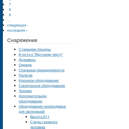
7
8
9
…
следующая ›
последняя »
Снаряжение
Старицкие пещеры
В гости к "Якутскому чёрту"
Дольмены
Одежда
Спальные принадлежности
Палатки
Кухонное оборудование
Скалолазное оборудование
Техника
Дополнительное
оборудование
Оборудование необходимое
для экспедиций
Высота 611
Следы снежного
человека