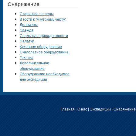
Снаряжение
Старицкие пещеры
В гости к "Якутскому чёрту"
Дольмены
Одежда
Спальные принадлежности
Палатки
Кухонное оборудование
Скалолазное оборудование
Техника
Дополнительное
оборудование
Оборудование необходимое
для экспедиций
Главная
|
О нас
|
Экспедиции
|
Снаряжение