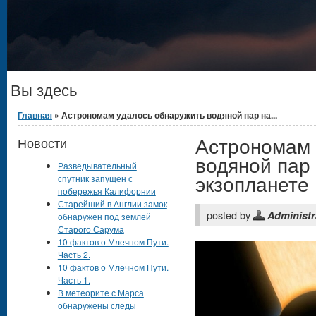
Вы здесь
Главная
» Астрономам удалось обнаружить водяной пар на...
Астрономам 
Новости
водяной пар
Разведывательный
экзопланете
спутник запущен с
побережья Калифорнии
Старейший в Англии замок
posted by
Administr
обнаружен под землей
Старого Сарума
10 фактов о Млечном Пути.
Часть 2.
10 фактов о Млечном Пути.
Часть 1.
В метеорите с Марса
обнаружены следы