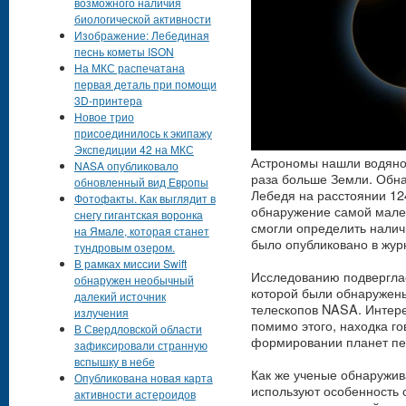
возможного наличия
биологической активности
Изображение: Лебединая
песнь кометы ISON
На МКС распечатана
первая деталь при помощи
3D-принтера
Новое трио
присоединилось к экипажу
Экспедиции 42 на МКС
Астрономы нашли водяной
NASA опубликовало
раза больше Земли. Обна
обновленный вид Европы
Лебедя на расстоянии 124
Фотофакты. Как выглядит в
обнаружение самой мале
снегу гигантская воронка
смогли определить налич
на Ямале, которая станет
было опубликовано в жур
тундровым озером.
В рамках миссии Swift
Исследованию подверглас
обнаружен необычный
которой были обнаружены
далекий источник
телескопов NASA. Интере
излучения
помимо этого, находка го
В Свердловской области
формировании планет пер
зафиксировали странную
вспышку в небе
Как же ученые обнаружив
Опубликована новая карта
используют особенность 
активности астероидов