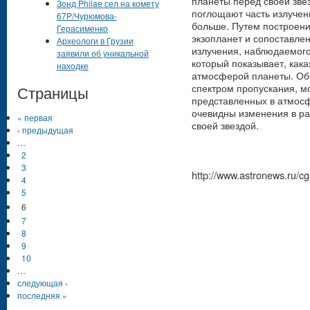
планеты перед своей зве
Зонд Philae сел на комету
поглощают часть излучен
67P/Чурюмова-
больше. Путем построен
Герасименко
экзопланет и сопоставле
Археологи в Грузии
излучения, наблюдаемого
заявили об уникальной
который показывает, кака
находке
атмосферой планеты. Общ
спектром пропускания, м
Страницы
представленных в атмосф
очевидны изменения в р
« первая
своей звездой.
‹ предыдущая
…
2
3
http://www.astronews.ru/
4
5
6
7
8
9
10
…
следующая ›
последняя »