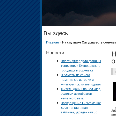
Вы здесь
Главная
» На спутнике Сатурна есть солены
Н
Новости
о
Власти утвердили границы
территории Кузнецовского
городища в Воронеже
В Алматы из списка
памятников истории и
культуры исключили курган
Житель Дании нашел клад
золотых артефактов
железного века
Возвращение Гильгамеша:
До
древняя глиняная
20
табличка, украденная 30
по