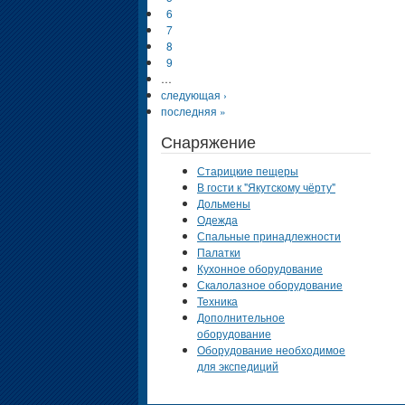
6
7
8
9
…
следующая ›
последняя »
Снаряжение
Старицкие пещеры
В гости к "Якутскому чёрту"
Дольмены
Одежда
Спальные принадлежности
Палатки
Кухонное оборудование
Скалолазное оборудование
Техника
Дополнительное
оборудование
Оборудование необходимое
для экспедиций