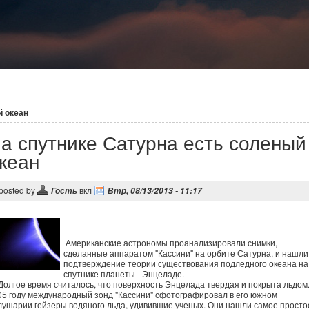
й океан
а спутнике Сатурна есть соленый
кеан
posted by
вкл
Гость
Втр, 08/13/2013 - 11:17
Американские астрономы проанализировали снимки,
сделанные аппаратом "Кассини" на орбите Сатурна, и нашли
подтверждение теории существования подледного океана на
спутнике планеты - Энцеладе.
лгое время считалось, что поверхность Энцелада твердая и покрыта льдом.
05 году международный зонд "Кассини" сфотографировал в его южном
лушарии гейзеры водяного льда, удивившие ученых. Они нашли самое просто