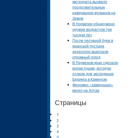
метеорита вызвало
продолжительные
извержения вулканов на
Земле
В Норвегии обнаружено
оружие возрастом три
тысячи лет
После песчаной бури в
иранской пустыне
археологи выкопали
огромный город
В Пермском крае сделали
копию пушки, которую
отлили для экспедиции
Беринга в Каменске
Феномен «замерзших»
могил на Алтае
Страницы
1
2
3
4
5