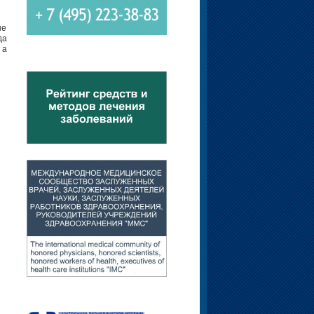
ые
да
 а