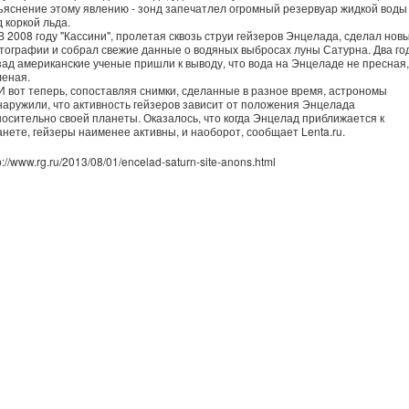
ъяснение этому явлению - зонд запечатлел огромный резервуар жидкой воды
 коркой льда.
2008 году "Кассини", пролетая сквозь струи гейзеров Энцелада, сделал нов
тографии и собрал свежие данные о водяных выбросах луны Сатурна. Два го
зад американские ученые пришли к выводу, что вода на Энцеладе не пресная,
леная.
вот теперь, сопоставляя снимки, сделанные в разное время, астрономы
наружили, что активность гейзеров зависит от положения Энцелада
носительно своей планеты. Оказалось, что когда Энцелад приближается к
анете, гейзеры наименее активны, и наоборот, сообщает Lenta.ru.
p://www.rg.ru/2013/08/01/encelad-saturn-site-anons.html