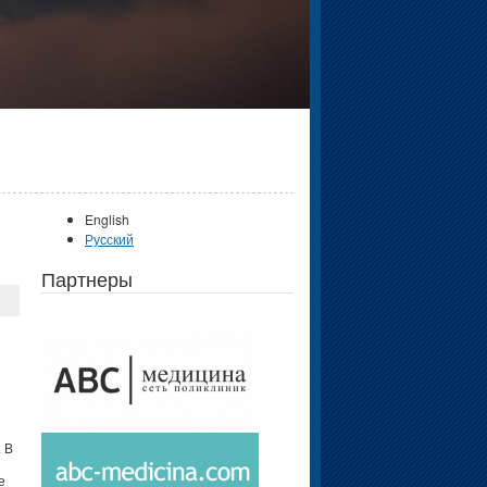
English
Русский
Партнеры
 В
е