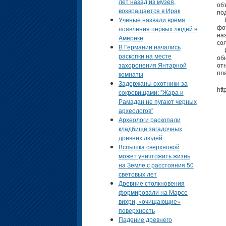
лет назад из музея,
об
возвращается в Ирак
под
Ученые назвали время
В 
фо
появления первых людей в
на
Америке
со
В Германии начались
И 
раскопки на месте
об
захоронения Янтарной
от
пл
комнаты
Задержаны охотники за
htt
сокровищами: "Жара и
Рамадан не пугают черных
археологов"
Археологи раскопали
кладбище загадочных
древних людей
Вспышка сверхновой
может уничтожить жизнь
на Земле с расстояния 50
световых лет
Древние столкновения
формировали на Марсе
вихри, «очищающие»
поверхность
Падение древнего