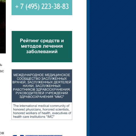
ь
ас
ов