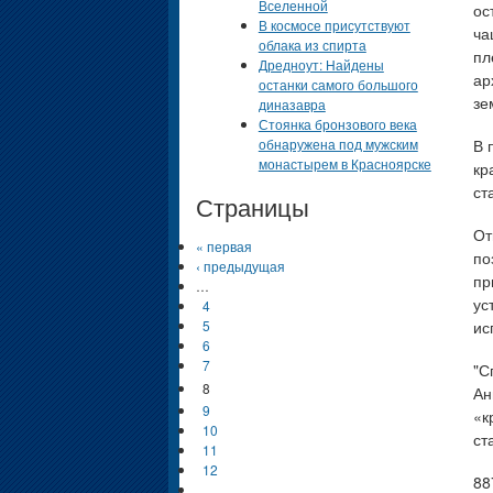
Вселенной
ос
В космосе присутствуют
ча
облака из спирта
пл
Дредноут: Найдены
ар
останки самого большого
зе
диназавра
Стоянка бронзового века
обнаружена под мужским
В 
монастырем в Красноярске
кр
ст
Страницы
От
« первая
по
‹ предыдущая
пр
…
ус
4
ис
5
6
7
"С
8
Ан
9
«к
10
ст
11
12
88
…