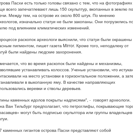
трова Пасхи есть только головы связано с тем, что на фотографиях
ще всего запечатлевают лишь 150 скульптур, вкопанных в землю п
ечи. Между тем, на острове их около 800 штук. По мнению
хеологов, изначально статуи не были закопаны. Они погрузились п
млю под влиянием климатических изменений.
процессе раскопок археологи выяснили, что статуи были окрашены
асным пигментом, пишет газета Mirror. Кроме того, неподалеку от
атуй были найдены людские захоронения.
мечается, что во время раскопок были найдены и механизмы,
зволявшие устанавливать колоссов. Ученые установили, что истука
итаскивали на место установки в горизонтальном положении, а зат
танавливали в выкопанную яму. В качестве направляющих
пользовались веревки и стволы деревьев.
пины каменных идолов покрыты надписями", - говорят археологи.
на Ван Тильбург предполагает, что петроглифы, покрывающие тор
расавцев» могут быть подписью скульптора или группы владельцев
атуи.
7 каменных гигантов острова Пасхи представляют собой