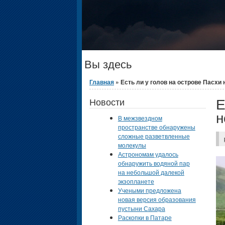
Вы здесь
Главная
» Есть ли у голов на острове Пасхи 
Е
Новости
н
В межзвездном
пространстве обнаружены
сложные разветвленные
молекулы
Астрономам удалось
обнаружить водяной пар
на небольшой далекой
экзопланете
Учеными предложена
новая версия образования
пустыни Сахара
Раскопки в Патаре