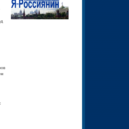
о
од
нов
ем
с