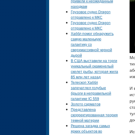
привели к неожиданным
находкам
Грузовое судно Dragon
отправлено к МКС
Грузовое судно Dragon
отправлено к МКС
Хаббл помог обнаружить
самую маленькую
галактику со
сверхмассивной черной
дырой
Мо
В США выставили на торги
ти
уникальный окаменелый
аб
скелет рыбы, которая жила
из
85 млн лет назад
Телескоп Хаббл
запечатлел голубые
И 
брызги в неправильной
ис
галактике IC 559
ру
Золото сарматов
ст
Представлена
ту
скорректированная теория
до
темной материи
Решена загадка самых
ярких объектов во
Ис