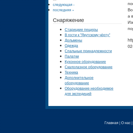
по
следующая ›
Во
последняя »
а 
Снаряжение
Из
по
Старицкие пещеры
В гости к "Якутскому чёрту"
ht
Дольмены
Одежда
02
Спальные принадлежности
Палатки
Кухонное оборудование
Скалолазное оборудование
Техника
Дополнительное
оборудование
Оборудование необходимое
для экспедиций
Главная
|
О нас