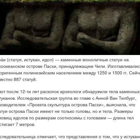
а́и (статуя, истукан, идол) — каменные монолитные статуи на
хоокеанском острове Пасхи, принадлежащем Чили. Изготавливалис
оригенным полинезийским населением между 1250 и 1500 гг. Сейч
вестно 887 статуй.
вот после 12-ти лет раскопок археологи обнаружили тела каменных
туканов. Исследовательская группа во главе с Анной Ван Тилбург,
ководителем «Проекта скульптура острова Пасхи», выяснила, что
атуи острова Пасхи имеют не только головы, но и тела. Размеры
ловищ идолов по размерам соотносимы с головами — длина тел
стигает 7 метров.
следовательница отмечает, что представления о том, что у истукан