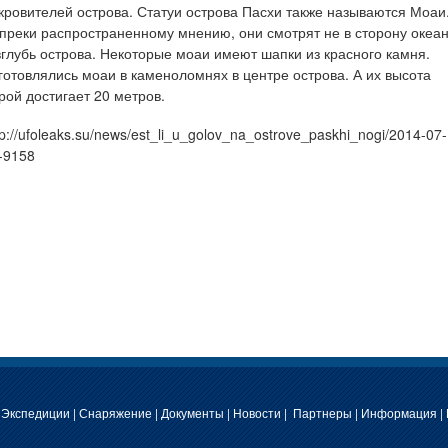
кровителей острова. Статуи острова Пасхи также называются Моаи
преки распространенному мнению, они смотрят не в сторону океан
вглубь острова. Некоторые моаи имеют шапки из красного камня.
готовлялись моаи в каменоломнях в центре острова. А их высота
рой достигает 20 метров.
tp://ufoleaks.su/news/est_li_u_golov_na_ostrove_paskhi_nogi/2014-07-
-9158
|
Экспедиции
|
Снаряжение
|
Документы
|
Новости
|
Партнеры
|
Информация
|