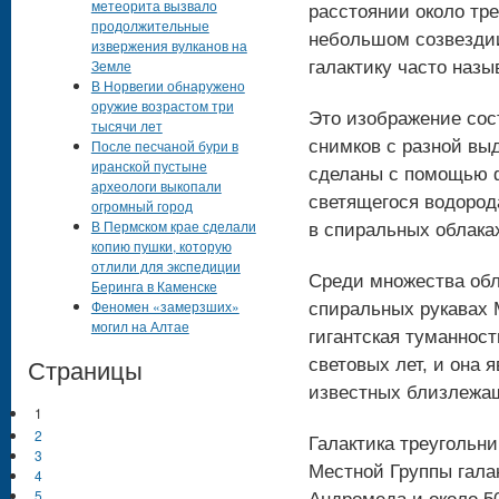
метеорита вызвало
расстоянии около тре
продолжительные
небольшом созвездии 
извержения вулканов на
Земле
галактику часто назы
В Норвегии обнаружено
оружие возрастом три
Это изображение сос
тысячи лет
После песчаной бури в
снимков с разной вы
иранской пустыне
сделаны с помощью ф
археологи выкопали
светящегося водорода
огромный город
В Пермском крае сделали
в спиральных облака
копию пушки, которую
отлили для экспедиции
Среди множества обл
Беринга в Каменске
Феномен «замерзших»
спиральных рукавах 
могил на Алтае
гигантская туманност
Страницы
световых лет, и она
известных близлежа
1
2
Галактика треугольни
3
Местной Группы гала
4
5