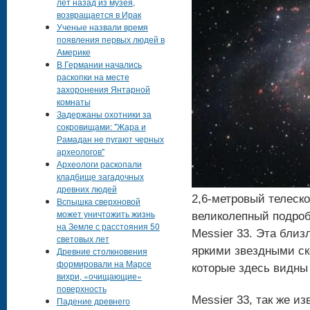
лет назад из музея,
возвращается в Ирак
Ученые назвали время
появления первых людей в
Америке
В Германии начались
раскопки на месте
захоронения Янтарной
комнаты
Задержаны охотники за
сокровищами: "Жара и
Рамадан не пугают черных
археологов"
Археологи раскопали
кладбище загадочных
древних людей
2,6-метровый телеско
Вспышка сверхновой
может уничтожить жизнь
великолепный подроб
на Земле с расстояния 50
Messier 33. Эта бли
световых лет
яркими звездными ск
Древние столкновения
формировали на Марсе
которые здесь видны 
вихри, «очищающие»
поверхность
Messier 33, так же и
Падение древнего