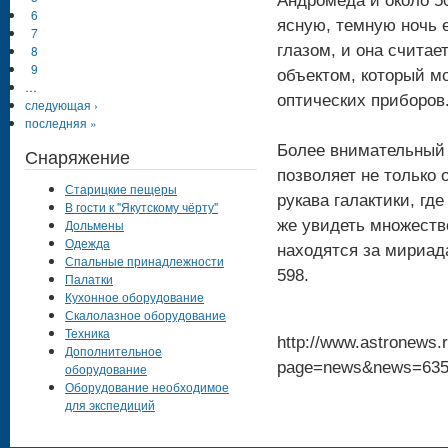
Андромеда и около 50
6
ясную, темную ночь 
7
глазом, и она счита
8
9
объектом, который м
…
оптических приборов
следующая ›
последняя »
Более внимательный 
Снаряжение
позволяет не только
Старицкие пещеры
рукава галактики, гд
В гости к "Якутскому чёрту"
Дольмены
же увидеть множеств
Одежда
находятся за мириад
Спальные принадлежности
598.
Палатки
Кухонное оборудование
Скалолазное оборудование
Техника
http://www.astronews.r
Дополнительное
page=news&news=63
оборудование
Оборудование необходимое
для экспедиций