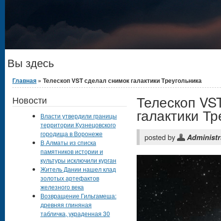
Вы здесь
Главная
» Телескоп VST сделал снимок галактики Треугольника
Телескоп VS
Новости
галактики Тр
Власти утвердили границы
территории Кузнецовского
городища в Воронеже
posted by
Administr
В Алматы из списка
памятников истории и
культуры исключили курган
Житель Дании нашел клад
золотых артефактов
железного века
Возвращение Гильгамеша:
древняя глиняная
табличка, украденная 30