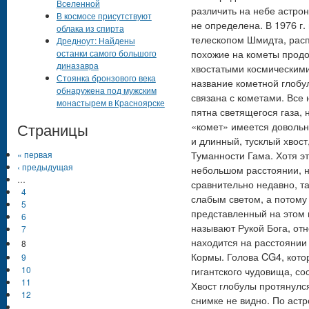
Вселенной
различить на небе астро
В космосе присутствуют
не определена. В 1976 г
облака из спирта
телескопом Шмидта, рас
Дредноут: Найдены
похожие на кометы продо
останки самого большого
диназавра
хвостатыми космическим
Стоянка бронзового века
название кометной глобул
обнаружена под мужским
связана с кометами. Все 
монастырем в Красноярске
пятна светящегося газа,
Страницы
«комет» имеется довольн
и длинный, тусклый хвост
Туманности Гама. Хотя эт
« первая
‹ предыдущая
небольшом расстоянии, н
…
сравнительно недавно, та
4
слабым светом, а потому
5
представленный на этом 
6
называют Рукой Бога, отн
7
находится на расстоянии 
8
Кормы. Голова CG4, кото
9
10
гигантского чудовища, со
11
Хвост глобулы протянулся
12
снимке не видно. По аст
…