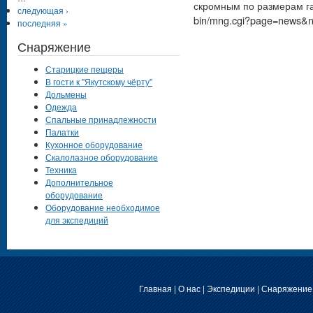
скромным по размерам газ
следующая ›
bin/mng.cgi?page=news&
последняя »
Снаряжение
Старицкие пещеры
В гости к "Якутскому чёрту"
Дольмены
Одежда
Спальные принадлежности
Палатки
Кухонное оборудование
Скалолазное оборудование
Техника
Дополнительное
оборудование
Оборудование необходимое
для экспедиций
Главная
|
О нас
|
Экспедиции
|
Снаряжение