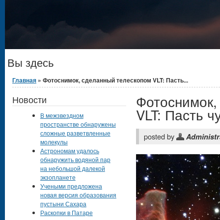
Вы здесь
Главная
» Фотоснимок, сделанный телескопом VLT: Пасть...
Фотоснимок,
Новости
VLT: Пасть 
В межзвездном
пространстве обнаружены
сложные разветвленные
posted by
Administr
молекулы
Астрономам удалось
обнаружить водяной пар
на небольшой далекой
экзопланете
Учеными предложена
новая версия образования
пустыни Сахара
Раскопки в Патаре