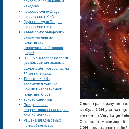
привели к неожиданным
находкам
Грузовое судно Dragon
отправлено к МКС
Грузовое судно Dragon
отправлено к МКС
Хаббл помог обнаружить
самую маленькую
галактику со
сверхмассивной черной
дырой
В США выставили на торги
уникальный окаменелый
скелет рыбы, которая жила
85 млн лет назад
Телескоп Хаббл
запечатлел голубые
брызги в неправильной
галактике IC 559
Золото сарматов
Словно разверзнутая паст
Представлена
глобула CG4 угрожающе 
скорректированная теория
телескопа Very Large Te
темной материи
Решена загадка самых
Хотя на этом снимке объ
ярких объектов во
CG4 представляет собой 