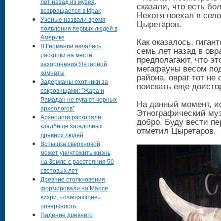
лет назад из музея,
сказали, что есть бо
возвращается в Ирак
Нехотя поехал в село
Ученые назвали время
Цыретаров.
появления первых людей в
Америке
Как оказалось, гига
В Германии начались
семь лет назад в овр
раскопки на месте
предполагают, что эт
захоронения Янтарной
мегафауны весом под
комнаты
района, овраг тот не
Задержаны охотники за
поискать еще доисто
сокровищами: "Жара и
Рамадан не пугают черных
На данный момент, и
археологов"
Этнографический муз
Археологи раскопали
добро. Буду вести пе
кладбище загадочных
отметил Цыретаров.
древних людей
Вспышка сверхновой
может уничтожить жизнь
на Земле с расстояния 50
световых лет
Древние столкновения
формировали на Марсе
вихри, «очищающие»
поверхность
Падение древнего