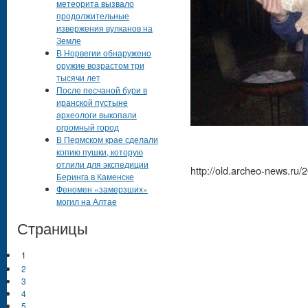
метеорита вызвало
продолжительные
извержения вулканов на
Земле
В Норвегии обнаружено
оружие возрастом три
тысячи лет
После песчаной бури в
иранской пустыне
археологи выкопали
огромный город
В Пермском крае сделали
копию пушки, которую
отлили для экспедиции
http://old.archeo-news.ru/
Беринга в Каменске
Феномен «замерзших»
могил на Алтае
Страницы
1
2
3
4
5