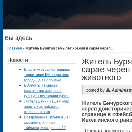
Вы здесь
Главная
» Житель Бурятии семь лет хранил в сарае череп...
Житель Буря
Новости
сарае череп
Власти утвердили границы
животного
территории Кузнецовского
городища в Воронеже
В Алматы из списка
posted by
Administr
памятников истории и
культуры исключили курган
Житель Дании нашел клад
Житель Бичурского
золотых артефактов
череп доисторичес
железного века
странице в «Фейс
Возвращение Гильгамеша:
Иволгинского рай
древняя глиняная
табличка, украденная 30
- Поехал посмотреть 