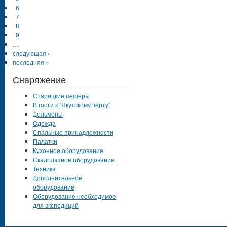
6
7
8
9
…
следующая ›
последняя »
Снаряжение
Старицкие пещеры
В гости к "Якутскому чёрту"
Дольмены
Одежда
Спальные принадлежности
Палатки
Кухонное оборудование
Скалолазное оборудование
Техника
Дополнительное
оборудование
Оборудование необходимое
для экспедиций