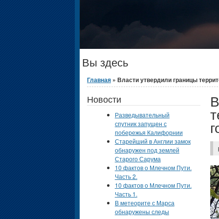
Вы здесь
Главная
» Власти утвердили границы террито
В
Новости
т
Разведывательный
г
спутник запущен с
побережья Калифорнии
Старейший в Англии замок
обнаружен под землей
Старого Сарума
10 фактов о Млечном Пути.
Часть 2.
10 фактов о Млечном Пути.
Часть 1.
В метеорите с Марса
обнаружены следы