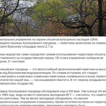
гиональное управление по охране объектов культурного наследия (ОКН)
вердило границы Кузнецовского городища — памятника археологии на северн
раине Воронежа площадью около 2,7 га.
иказ ведомства также определяет режим использования территории объекта,
ставленного на государственную охрану. Об этом в управлении сообщили во
рник, 21 сентября.
знецовское городище — это многослойный археологический памятник на высо
 м над Воронежским водохранилищем. По словам историков, его следует
ссматривать в комплексе славянских памятников, появившихся в конце первог
сячелетия нашей эры, — так называемого Вантита. В тот период складывало
евнерусское государство.
ервые Кузнецовское городище обследовали еще в XIX веке. Уже в конце XX ве
в 1995 году, когда на место приехала экспедиция ВГУ — считалось, что памят
чти уничтожен. Тем не менее экспедиция обнаружила, что многие
оронительные сооружения сохранились. Кроме остатков построек на террито
родища нашли древнюю керамику, украшения и предметы быта.