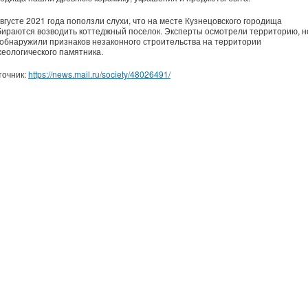
августе 2021 года поползли слухи, что на месте Кузнецовского городища
бираются возводить коттеджный поселок. Эксперты осмотрели территорию, н
 обнаружили признаков незаконного строительства на территории
хеологического памятника.
точник:
https://news.mail.ru/society/48026491/