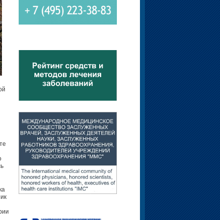
ой
те
о
сь
ка
ник
рии