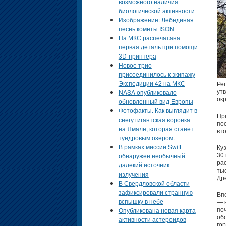
возможного наличия
биологической активности
Изображение: Лебединая
песнь кометы ISON
На МКС распечатана
первая деталь при помощи
3D-принтера
Новое трио
присоединилось к экипажу
Экспедиции 42 на МКС
Ре
ут
NASA опубликовало
ок
обновленный вид Европы
Фотофакты. Как выглядит в
Пр
снегу гигантская воронка
по
на Ямале, которая станет
вто
тундровым озером.
В рамках миссии Swift
Ку
30
обнаружен необычный
ра
далекий источник
ты
излучения
Др
В Свердловской области
зафиксировали странную
Вп
вспышку в небе
— 
по
Опубликована новая карта
об
активности астероидов
го