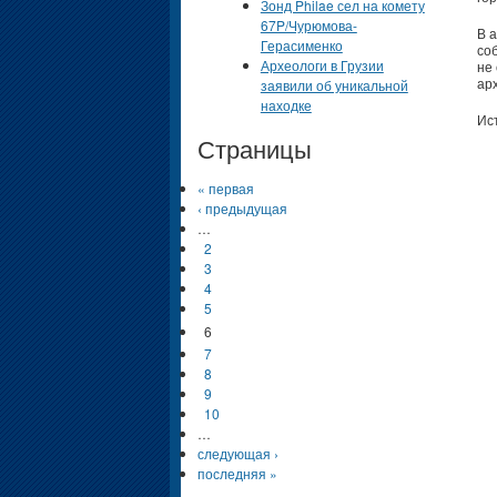
Зонд Philae сел на комету
67P/Чурюмова-
В 
Герасименко
со
Археологи в Грузии
не
ар
заявили об уникальной
находке
Ис
Страницы
« первая
‹ предыдущая
…
2
3
4
5
6
7
8
9
10
…
следующая ›
последняя »