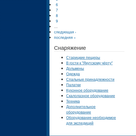
6
7
8
9
…
следующая ›
последняя »
Снаряжение
Старицкие пещеры
В гости к "Якутскому чёрту"
Дольмены
Одежда
Спальные принадлежности
Палатки
Кухонное оборудование
Скалолазное оборудование
Техника
Дополнительное
оборудование
Оборудование необходимое
для экспедиций