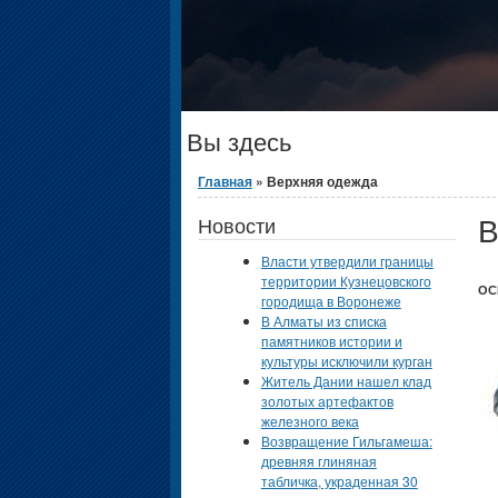
Вы здесь
Главная
» Верхняя одежда
В
Новости
Власти утвердили границы
территории Кузнецовского
ОС
городища в Воронеже
В Алматы из списка
памятников истории и
культуры исключили курган
Житель Дании нашел клад
золотых артефактов
железного века
Возвращение Гильгамеша:
древняя глиняная
табличка, украденная 30