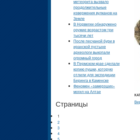
метеорита вызвало
продолжительные
извержения вулканов на
Земле
В Норвегии обнаружено
оружие возрастом три
тысячи лет
После песчаной бури в
иранской пустыне
археологи выкопали
огромный город
В Пермском крае сделали
копию пушки, которую
отлили для экспедиции
Беринга в Каменске
Феномен «замерзших»
могил на Алтае
КА
Страницы
Ве
1
2
3
4
5