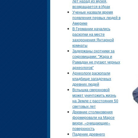
лет назад из музея,
возвращается в Ирак
Ученые назвали время
появления первых людей в
Америке
В Германии начались
раскопки на месте
захоронения Янтарной
комнаты
Задержаны охотники за
сокровищами: "Жара и
Рамадан не пугают черных
археологов"
Археологи раскопали
кладбище загадочных
древних людей
Вспышка сверхновой
может уничтожить жизнь
на Земле с расстояния 50
световых лет
Древние столкновения
формировали на Марсе
вихри, «очищающие»
поверхность
Падение древнего